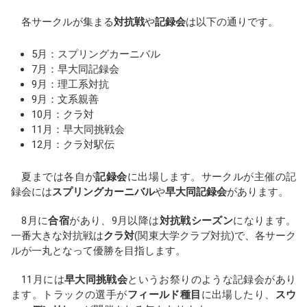
各サークルが集まる
対抗戦
や
記録会
は以下の通りです。
5月：スプリングカーニバル
7月：早大同記録会
9月：理工系対抗
9月：文系親善
10月：クラ対
11月：早大同挑戦会
12月：クラ対駅伝
夏までは各自が
記録会
に出場します。サークルが主催の記
録会には
スプリングカーニバル
や
早大同記録会
があります。
8月に
合宿
があり、9月以降は
対抗戦シーズン
になります。
一番大きな対抗戦は
クラ対
(関東大学クラブ対抗)で、各サーク
ルが一丸となって優勝を目指します。
11月には
早大同挑戦会
というお祭りのような記録会があり
ます。トラックの選手が
フィールド種目
に出場したり、
スウ