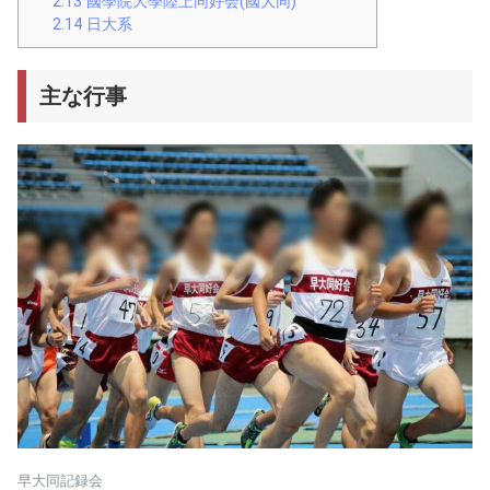
2.13
國學院大學陸上同好会(國大同)
2.14
日大系
主な行事
早大同記録会