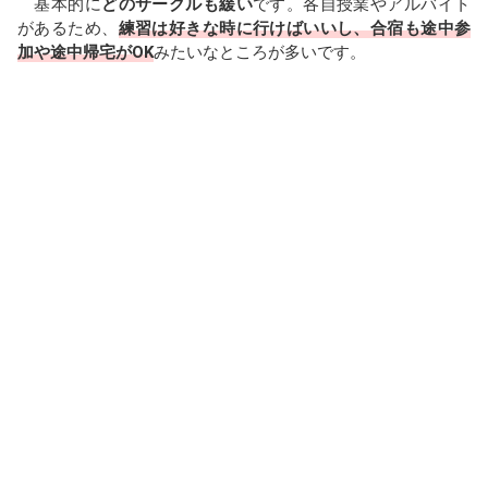
b
a
n
基本的に
どのサークルも緩い
です。各自授業やアルバイト
があるため、
練習は好きな時に行けばいいし、合宿も途中参
o
d
a
加や途中帰宅がOK
みたいなところが多いです。
o
s
k