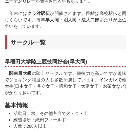
ェーデンリレー
が開催される年もあります。
年末には
クラ対駅伝
が開催されます。距離は高校駅伝と同
じくらいです。毎年
早大同・明大同・法大二部
あたりが上位
争いをしています。
サークル一覧
早稲田大学陸上競技同好会(早大同)
関東最大級
の陸上サークルです。競技力も高いですが趣味
でジョギング程度の人も多数所属しています。
インカレ
で他
大生(日本女子・共立女子・昭和女子・大妻女子・お茶女など)
がかなり多いです。
基本情報
活動日：水、その他各自で火・金・土
練習場所：織田フィールド
人数：200人以上