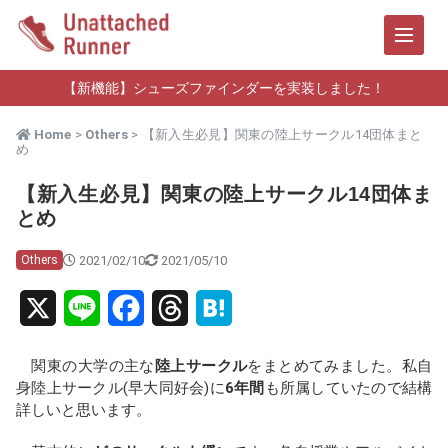
【新機能】シューズファインダーを実装しました！
Home
>
Others
> 【新入生必見】関東の陸上サークル14団体まと
め
【新入生必見】関東の陸上サークル14団体ま
とめ
2021/02/10
2021/05/10
Others
X
L
F
T
H
i
a
h
a
関東の大学の主な
陸上サークル
をまとめてみました。私自
n
c
r
t
身陸上サークル(早大同好会)に
6年間
も所属していたので結構
詳しいと思います。
e
e
e
e