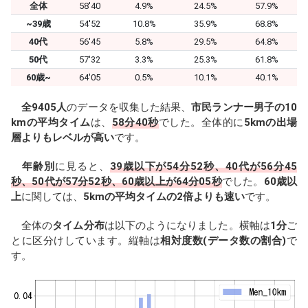
全体
58'40
4.9%
24.5%
57.9%
~39歳
54'52
10.8%
35.9%
68.8%
40代
56'45
5.8%
29.5%
64.8%
50代
57'32
3.3%
25.3%
61.8%
60歳~
64'05
0.5%
10.1%
40.1%
全9405人
のデータを収集した結果、
市民ランナー男子の10
kmの平均タイム
は、
58分40秒
でした。全体的に
5kmの出場
層よりもレベルが高い
です。
年齢別
に見ると、
39歳以下が54分52秒、40代が56分45
秒、50代が57分52秒、60歳以上が64分05秒
でした。
60歳以
上
に関しては、
5kmの平均タイムの2倍よりも速い
です。
全体の
タイム分布
は以下のようになりました。横軸は
1分
ご
とに区分けしています。縦軸は
相対度数(データ数の割合)
で
す。