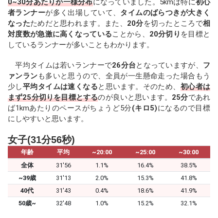
0~30分あたりが一様分布
になっていました。5kmは特に
初心
者ランナー
が多く出場していて、
タイムのばらつきが大きく
なった
ためだと思われます。また、
20分
を切ったところで
相
対度数が急激に高くなっている
ことから、
20分切り
を目標と
しているランナーが多いこともわかります。
平均タイムは若いランナーで
26分台
となっていますが、
フ
ァンラン
も多いと思うので、全員が一生懸命走った場合もう
少し
平均タイムは速くなる
と思います。そのため、
初心者は
まず25分切りを目標とする
のが良いと思います。
25分
であれ
ば1kmあたりのペースがちょうど5分
(キロ5)
になるので目標
にしやすいと思います。
女子(31分56秒)
年齢
平均
~20:00
~25:00
~30:00
全体
31'56
1.1%
16.4%
38.5%
~39歳
31'13
2.0%
15.3%
41.8%
40代
31'43
0.4%
18.6%
41.9%
50歳~
32'48
1.0%
15.2%
32.1%