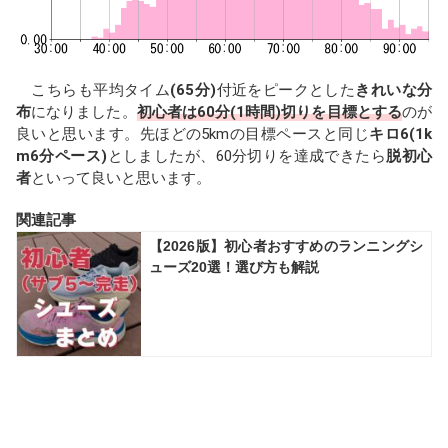
こちらも平均タイム
(65分)
付近をピークとした
きれいな分
布
になりました。
初心者は60分(1時間)切りを目標とする
のが
良いと思います。先ほどの5kmの目標ペースと同じ
キロ6(1k
m6分ペース)
としましたが、60分切りを達成できたら
脱初心
者
といって良いと思います。
関連記事
【2026版】初心者おすすめのランニングシ
ューズ20選！選び方も解説