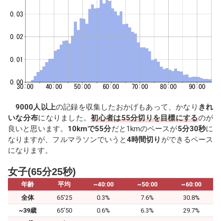
9000人以上
の記録を収集したおかげもあって、かなり
きれ
いな分布
になりました。
初心者は55分切りを目標にする
のが
良いと思います。
10kmで55分
だと1kmのペースが
5分30秒
に
なりますが、フルマラソンでいうと
4時間切り
ができるペース
になります。
女子(65分25秒)
年齢
平均
~40:00
~50:00
~60:00
全体
65'25
0.3%
7.6%
30.8%
~39歳
65'50
0.6%
6.3%
29.7%