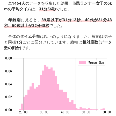
全1464人
のデータを収集した結果、
市民ランナー女子の5k
mの平均タイム
は、
31分56秒
でした。
年齢別
に見ると、
39歳以下が31分13秒、40代が31分43
秒、50歳以上が32分48秒
でした。
全体の
タイム分布
は以下のようになりました。横軸は男子
と同様
1分
ごとに区分けしています。縦軸は
相対度数(データ
数の割合)
です。