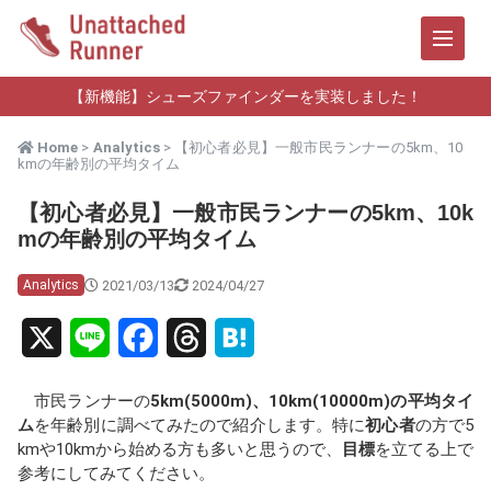
【新機能】シューズファインダーを実装しました！
Home
>
Analytics
> 【初心者必見】一般市民ランナーの5km、10
kmの年齢別の平均タイム
【初心者必見】一般市民ランナーの5km、10k
mの年齢別の平均タイム
2021/03/13
2024/04/27
Analytics
X
L
F
T
H
i
a
h
a
市民ランナーの
5km(5000m)、10km(10000m)の平均タイ
n
c
r
t
ム
を年齢別に調べてみたので紹介します。特に
初心者
の方で5
kmや10kmから始める方も多いと思うので、
目標
を立てる上で
e
e
e
e
参考にしてみてください。