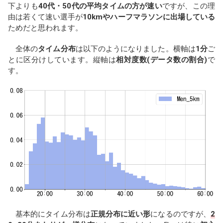
下よりも
40代・50代の平均タイムの方が速い
ですが、この理
由は若くて速い選手が
10kmやハーフマラソンに出場している
ためだと思われます。
全体の
タイム分布
は以下のようになりました。横軸は
1分
ご
とに区分けしています。縦軸は
相対度数(データ数の割合)
で
す。
基本的にタイム分布は
正規分布に近い形
になるのですが、
2