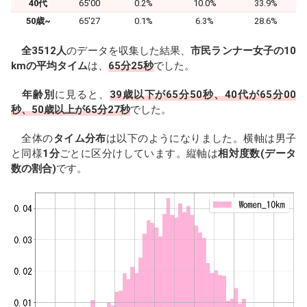
40代
65'00
0.2%
10.0%
33.9%
50歳~
65'27
0.1%
6.3%
28.6%
全3512人
のデータを収集した結果、
市民ランナー女子の10
kmの平均タイム
は、
65分25秒
でした。
年齢別
に見ると、
39歳以下が65分50秒、40代が65分00
秒、50歳以上が65分27秒
でした。
全体の
タイム分布
は以下のようになりました。横軸は男子
と同様
1分
ごとに区分けしています。縦軸は
相対度数(データ
数の割合)
です。