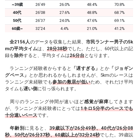
~39歳
26'49
26.0%
48.4%
70.8%
40代
26'08
27.6%
48.8%
68.7%
50代
26'37
24.0%
47.6%
69.1%
60歳~
32'24
4.4%
21.0%
41.2%
全2156人
のデータを収集した結果、
市民ランナー男子の5k
mの平均タイム
は、
28分38秒
でした。ただし、60代以上の記
録を
除外
すると、平均タイムは
26分台
となります。
ランニング経験者からすると
「遅すぎる」
とか
「ジョギン
グペース」
とか思われるかもしれませんが、5kmのレースは
ランニング未経験でも
参加の敷居が低い
ため、それだけ平均
タイムも
遅い側
に引っ張られます。
周りのランニング仲間が速いほど
感覚が麻痺
してきます
が、ランニング未経験者にとっては
1キロ5分半のペースでも
十分速いペース
です。
年齢別
に見ると、
39歳以下が26分49秒、40代が26分08
秒、50代が26分37秒、60歳以上が32分24秒
でした。39歳以