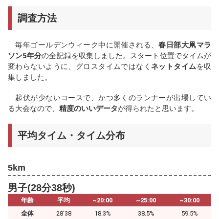
調査方法
毎年ゴールデンウィーク中に開催される、
春日部大凧マラ
ソン5年分
の全記録を収集しました。スタート位置でタイムが
変わらないように、グロスタイムではなく
ネットタイム
を収
集しました。
起伏が少ないコースで、かつ多くのランナーが出場してい
る大会なので、
精度のいいデータ
が得られたと思います。
平均タイム・タイム分布
5km
男子(28分38秒)
年齢
平均
~20:00
~25:00
~30:00
全体
28'38
18.3%
38.5%
59.5%