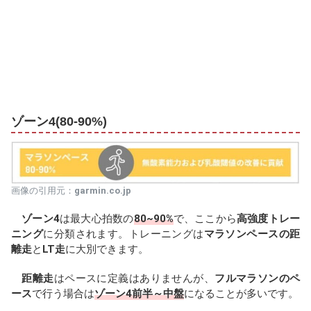
ゾーン4(80-90%)
画像の引用元：
garmin.co.jp
ゾーン4
は最大心拍数の
80~90%
で、ここから
高強度トレー
ニング
に分類されます。トレーニングは
マラソンペースの距
離走
と
LT走
に大別できます。
距離走
はペースに定義はありませんが、
フルマラソンのペ
ース
で行う場合は
ゾーン4前半～中盤
になることが多いです。