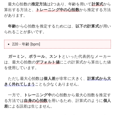
最大心拍数の
推定方法
は2つあり、年齢を用いて
計算式
から
算出する方法と、
トレーニング中の心拍数
から推定する方法
があります。
年齢
から心拍数を推定するためには、
以下の計算式
が用い
られることが多いです。
220 - 年齢 [bpm]
ガーミン、ポラール、スント
といった代表的なメーカー
は、最大心拍数の
デフォルト値
にこの計算式から算出した値
を使用しています。
ただし最大心拍数は
個人差
が非常に大きく、
計算式から大
きく外れてしまう
ことも少なくありません。
一方で、
トレーニング中
の心拍数から最大心拍数を推定す
る方法では
自身の心拍数
を用いるため、計算式のように
個人
差
による誤差は生じません。