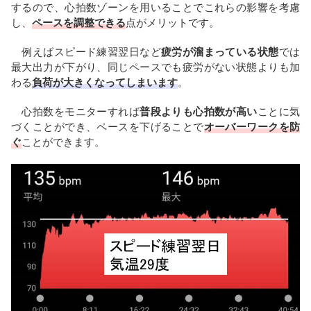
するので、心拍数ゾーンを用いることでこれらの影響を考慮
し、
ペースを調整できる
点がメリットです。
例えばスピード練習翌日など
疲労が溜まっている状態
では
最大出力が下がり、同じペースでも疲労がない状態よりも加
わる
負荷が大きくなってしまいます
。
心拍数をモニターすれば
普段よりも心拍数が高い
ことに気
づくことができ、ペースを下げることで
オーバーワークを防
ぐ
ことができます。