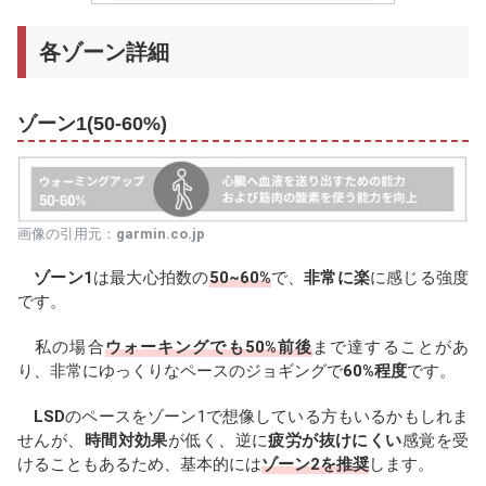
各ゾーン詳細
ゾーン1(50-60%)
画像の引用元：
garmin.co.jp
ゾーン1
は最大心拍数の
50~60%
で、
非常に楽
に感じる強度
です。
私の場合
ウォーキングでも50%前後
まで達することがあ
り、非常にゆっくりなペースのジョギングで
60%程度
です。
LSD
のペースをゾーン1で想像している方もいるかもしれま
せんが、
時間対効果
が低く、逆に
疲労が抜けにくい
感覚を受
けることもあるため、基本的には
ゾーン2を推奨
します。