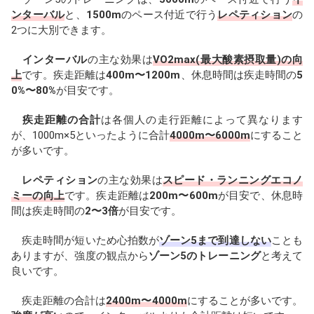
ンターバル
と、
1500m
のペース付近で行う
レペティション
の
2つに大別できます。
インターバル
の主な効果は
VO2max(最大酸素摂取量)の向
上
です。疾走距離は
400m〜1200m
、休息時間は疾走時間の
5
0%〜80%
が目安です。
疾走距離の合計
は各個人の走行距離によって異なります
が、1000m×5といったように合計
4000m〜6000m
にすること
が多いです。
レペティション
の主な効果は
スピード・ランニングエコノ
ミーの向上
です。疾走距離は
200m〜600m
が目安で、休息時
間は疾走時間の
2〜3倍
が目安です。
疾走時間が短いため心拍数が
ゾーン5まで到達しない
ことも
ありますが、強度の観点から
ゾーン5のトレーニング
と考えて
良いです。
疾走距離の合計は
2400m〜4000m
にすることが多いです。