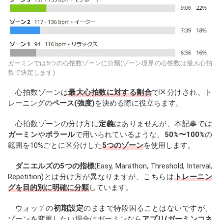
ガーミンでは5つの心拍数ゾーンに分類(ゾーン境界の心拍数は最大心拍
数で決定します)
心拍数ゾーンは
最大心拍数に対する割合
で区分けされ、ト
レーニングの
ペース(強度)
を決める際に役立ちます。
心拍数ゾーンの分け方に
定義
はありませんが、本記事では
ガーミン
や
ポラール
で用いられているような、
50%〜100%
の
範囲を10%ごとに区分けした
5つのゾーン
を使用します。
ダニエルズの5つの指標
(Easy, Marathon, Threshold, Interval,
Repetition)とは分け方が異なりますが、こちらは
トレーニン
グを目的別に明確に分類
しています。
ウォッチの
初期設定
のままで特段困ることはないですが、
ゾーンを変更したい場合はガーミンなら
アプリ(ガーミンコネ