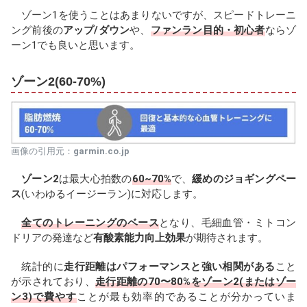
ゾーン1を使うことはあまりないですが、スピードトレーニ
ング前後の
アップ/ダウン
や、
ファンラン目的・初心者
ならゾ
ーン1でも良いと思います。
ゾーン2(60-70%)
画像の引用元：
garmin.co.jp
ゾーン2
は最大心拍数の
60~70%
で、
緩めのジョギングペー
ス
(いわゆるイージーラン)に対応します。
全てのトレーニングのベース
となり、毛細血管・ミトコン
ドリアの発達など
有酸素能力向上効果
が期待されます。
統計的に
走行距離はパフォーマンスと強い相関がある
こと
が示されており、
走行距離の70〜80%をゾーン2(またはゾー
ン3)で費やす
ことが最も効率的であることが分かっていま