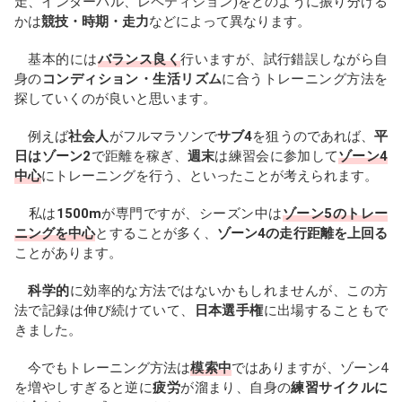
走、インターバル、レペティション)をどのように振り分ける
かは
競技・時期・走力
などによって異なります。
基本的には
バランス良く
行いますが、試行錯誤しながら自
身の
コンディション・生活リズム
に合うトレーニング方法を
探していくのが良いと思います。
例えば
社会人
がフルマラソンで
サブ4
を狙うのであれば、
平
日はゾーン2
で距離を稼ぎ、
週末
は練習会に参加して
ゾーン4
中心
にトレーニングを行う、といったことが考えられます。
私は
1500m
が専門ですが、シーズン中は
ゾーン5のトレー
ニングを中心
とすることが多く、
ゾーン4の走行距離を上回る
ことがあります。
科学的
に効率的な方法ではないかもしれませんが、この方
法で記録は伸び続けていて、
日本選手権
に出場することもで
きました。
今でもトレーニング方法は
模索中
ではありますが、ゾーン4
を増やしすぎると逆に
疲労
が溜まり、自身の
練習サイクルに