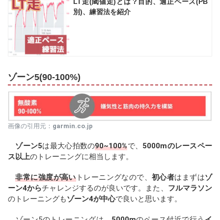
LT走(閾値走)とは？目的、適正ペース(PB
別)、練習法を紹介
ゾーン5(90-100%)
画像の引用元：
garmin.co.jp
ゾーン5
は最大心拍数の
90~100%
で、
5000mのレースペー
ス以上
のトレーニングに相当します。
非常に強度が高い
トレーニングなので、
初心者
はまずは
ゾ
ーン4から
チャレンジするのが良いです。また、
フルマラソン
のトレーニングも
ゾーン4が中心
で良いと思います。
ゾーン5のトレーニングは、
5000m
のペース付近で行う
イ