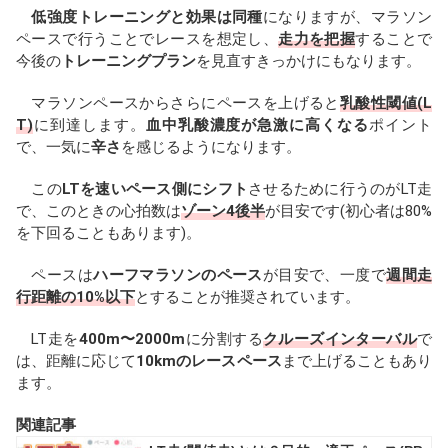
低強度トレーニングと効果は同種
になりますが、マラソン
ペースで行うことでレースを想定し、
走力を把握
することで
今後の
トレーニングプラン
を見直すきっかけにもなります。
マラソンペースからさらにペースを上げると
乳酸性閾値(L
T)
に到達します。
血中乳酸濃度が急激に高くなる
ポイント
で、一気に
辛さ
を感じるようになります。
この
LTを速いペース側にシフト
させるために行うのがLT走
で、このときの心拍数は
ゾーン4後半
が目安です(初心者は80%
を下回ることもあります)。
ペースは
ハーフマラソンのペース
が目安で、一度で
週間走
行距離の10%以下
とすることが推奨されています。
LT走を
400m〜2000m
に分割する
クルーズインターバル
で
は、距離に応じて
10kmのレースペース
まで上げることもあり
ます。
関連記事