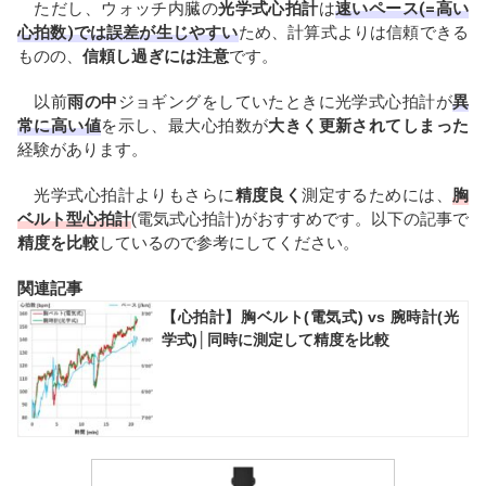
ただし、ウォッチ内臓の
光学式心拍計
は
速いペース(=高い
心拍数)では誤差が生じやすい
ため、計算式よりは信頼できる
ものの、
信頼し過ぎには注意
です。
以前
雨の中
ジョギングをしていたときに光学式心拍計が
異
常に高い値
を示し、最大心拍数が
大きく更新されてしまった
経験があります。
光学式心拍計よりもさらに
精度良く
測定するためには、
胸
ベルト型心拍計
(電気式心拍計)がおすすめです。以下の記事で
精度を比較
しているので参考にしてください。
関連記事
【心拍計】胸ベルト(電気式) vs 腕時計(光
学式)│同時に測定して精度を比較