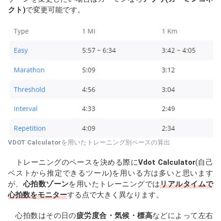
クト)
で変更可能です。
VDOT Calculator
を用いたトレーニング別ペースの算出
トレーニングのペースを決める際に
Vdot Calculator
(自己
ベストから推定できるツール)を用いる方は多いと思います
が、
心拍数ゾーン
を用いたトレーニングでは
リアルタイムで
心拍数をモニター
する点で大きく異なります。
心拍数はその日の
疲労度合・気候・標高
などによって左右