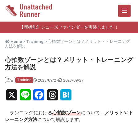
【新機能】シューズファインダーを実装しました！
Home
>
Training
> 心拍数ゾーンとは？メリット・トレーニング
方法を解説
心拍数ゾーンとは？メリット・トレーニング
方法を解説
2023/09/27
2023/09/27
広告
Training
X
L
F
T
H
i
a
h
a
ランニングにおける
心拍数ゾーン
について、
メリット
や
ト
n
c
r
t
レーニング方法
について解説します。
e
e
e
e