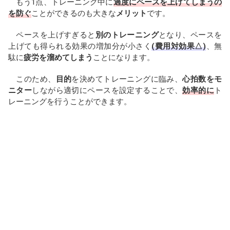
もう1点、トレーニング中に
過度にペースを上げてしまうの
を防ぐ
ことができるのも大きな
メリット
です。
ペースを上げすぎると
別のトレーニング
となり、ペースを
上げても得られる効果の増加分が小さく
(費用対効果△)
、無
駄に
疲労を溜めてしまう
ことになります。
このため、
目的
を決めてトレーニングに臨み、
心拍数をモ
ニター
しながら適切にペースを設定することで、
効率的に
ト
レーニングを行うことができます。