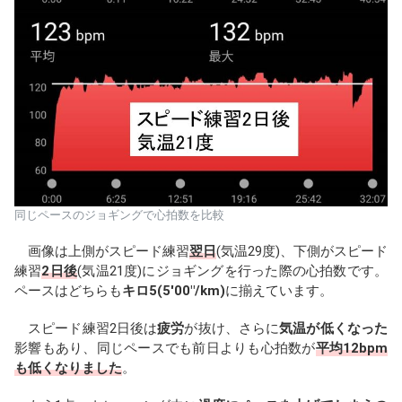
同じペースのジョギングで心拍数を比較
画像は上側がスピード練習
翌日
(気温29度)、下側がスピード
練習
2日後
(気温21度)にジョギングを行った際の心拍数です。
ペースはどちらも
キロ5(5'00"/km)
に揃えています。
スピード練習2日後は
疲労
が抜け、さらに
気温が低くなった
影響もあり、同じペースでも前日よりも心拍数が
平均12bpm
も低くなりました
。