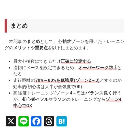
まとめ
本記事の
まとめ
として、心拍数ゾーンを用いたトレーニン
グの
メリット
や
重要点
を以下にまとめます。
最大心拍数はできるだけ
正確に設定する
適切にペースを設定できるため、
オーバーワーク防止
と
なる
走行距離の
70%～80%を低強度(ゾーン2～3)
とするのが
効率的(初心者は大半が低強度でOK)
高強度トレーニング(ゾーン4～5)は
バランス良く
行う
が、
初心者
や
フルマラソン
のトレーニングなら
ゾーン4
中心でOK
X
L
F
T
H