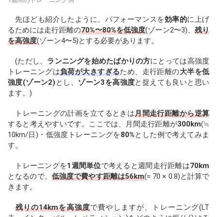
先ほども紹介したように、パフォーマンスを
効率的
に上げ
るためには走行距離の
70%〜80%を低強度
(ゾーン2〜3)、
残り
を高強度
(ゾーン4〜5)とする必要があります。
(ただし、
ランニングを始めたばかりの方
にとっては高強度
トレーニングは
負荷が大きすぎる
ため、走行距離の
大半を低
強度(ゾーン2)
とし、
ゾーン3を高強度
と捉えても良いと思い
ます。)
トレーニングの計画を立てるときは
月間走行距離から逆算
すると考えやすいです。ここでは、月間走行距離が
300km
(≒
10km/日)・低強度トレーニングを
80%
とした例で考えてみま
す。
トレーニングを
1週間単位
で考えると週間走行距離は
70km
となるので、
低強度で費やす距離は56km
(= 70 × 0.8)と計算で
きます。
残りの14kmを高強度
で費やしますが、トレーニング(LT