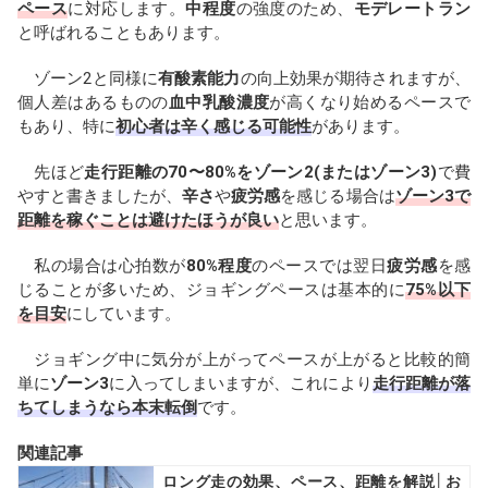
ペース
に対応します。
中程度
の強度のため、
モデレートラン
と呼ばれることもあります。
ゾーン2と同様に
有酸素能力
の向上効果が期待されますが、
個人差はあるものの
血中乳酸濃度
が高くなり始めるペースで
もあり、特に
初心者は辛く感じる可能性
があります。
先ほど
走行距離の70〜80%をゾーン2(またはゾーン3)
で費
やすと書きましたが、
辛さ
や
疲労感
を感じる場合は
ゾーン3で
距離を稼ぐことは避けたほうが良い
と思います。
私の場合は心拍数が
80%程度
のペースでは翌日
疲労感
を感
じることが多いため、ジョギングペースは基本的に
75%以下
を目安
にしています。
ジョギング中に気分が上がってペースが上がると比較的簡
単に
ゾーン3
に入ってしまいますが、これにより
走行距離が落
ちてしまうなら本末転倒
です。
関連記事
ロング走の効果、ペース、距離を解説│お