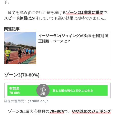
す。
疲労を溜めずに走行距離を稼げる
ゾーン2は非常に重要
で、
スピード練習ばかり
していても高い効果は期待できません。
関連記事
イージーラン(ジョギング)の効果を解説│適
正距離・ペースは？
ゾーン3(70-80%)
画像の引用元：
garmin.co.jp
ゾーン3
は最大心拍数の
70~80%
で、
やや速めのジョギング