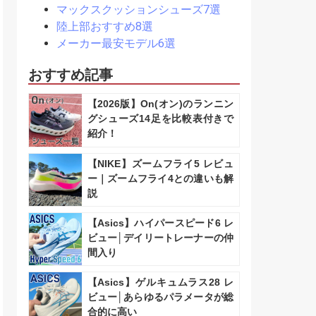
マックスクッションシューズ7選
陸上部おすすめ8選
メーカー最安モデル6選
おすすめ記事
【2026版】On(オン)のランニン
グシューズ14足を比較表付きで
紹介！
【NIKE】ズームフライ5 レビュ
ー｜ズームフライ4との違いも解
説
【Asics】ハイパースピード6 レ
ビュー│デイリートレーナーの仲
間入り
【Asics】ゲルキュムラス28 レ
ビュー│あらゆるパラメータが総
合的に高い