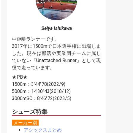
Seiya Ishikawa
中距離ランナーです。
2017年に1500mで日本選手権に出場しま
した。現在は部活や実業団チームに属し
ていない「Unattached Runner」として現
役で走っています。
★PB★
1500m：3'44"78(2022/9)
5000m：14'30"43(2018/12)
3000mSC：8'46"72(2023/5)
シューズ特集
メーカー別
アシックスまとめ