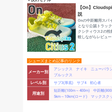
o
d
a
【On】Cloudsp
説
o
s
Onの中距離用スパ
k
となり公認トラック
クシティウス2の性
較しながらレビュー
シューズまとめ記事のリンク
アシックス
ナイキ
ニューバラ
メーカー別
ブルックス
レベル別
サブ3(厚底)
サブ4
初心者
短距離(100m～400m)
中距離(800
用途別
5km～10km(ロード)
マックスク