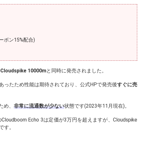
d(カーボン15%配合)
習
の
Cloudspike 10000m
と同時に発売されました。
ったため性能は期待されており、公式HPで発売後
すぐに売
ため、
非常に流通数が少ない
状態です(2023年11月現在)。
boom Echo 3は定価が3万円を超えますが、Cloudspike
です。