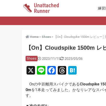
練習
Home
>
Shoes
> 【On】Cloudspike 1500m レ
【On】Cloudspike 150
2023/11/15
2025/05/06
Shoes
X
L
F
T
H
i
a
h
a
Onの中距離用スパイクである
Cloudspike 1
n
c
r
t
0m
を1本走ってみました。かなりレアなスパ
す。
e
e
e
e
b
a
n
▼次のモデル