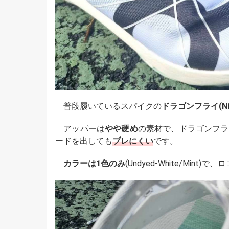
普段履いているスパイクの
ドラゴンフライ(Ni
アッパーは
やや硬め
の素材で、ドラゴンフラ
ードを出しても
ブレにくい
です。
カラーは1色のみ
(Undyed-White/Mi