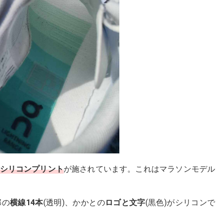
シリコンプリント
が施されています。これはマラソンモデル
部の
横線14本
(透明)、かかとの
ロゴと文字
(黒色)がシリコンで