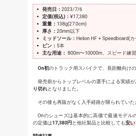
発売日：
2023/7/6
定価(税込)：
¥17,380
重量：
138g(27.0cm)
厚さ：
20mm以下
ミッドソール：
Helion HF + Speedboar
ピン：
5本
主な用途：
800m〜10000m、スピード練
On初
のトラック用スパイクで、長距離向け
発売前からトップレベルの選手による実績があ
り切れ
となりました。
その後も再販がなく入手経路が限られていた
Onのシューズは基本的に高価で最速モデルのCloud
の定価は
17,380円
と他社製品と比較しても
安い