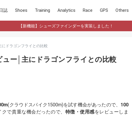
日誌
Shoes
Training
Analytics
Race
GPS
Others
【新機能】シューズファインダーを実装しました！
ビュー│主にドラゴンフライとの比較
0m レビュー│主にドラゴンフライとの比較
500m
(クラウドスパイク1500m)を試す機会があったので、
100
イクで貴重な機会だったので、
特徴・使用感
をレビューしま