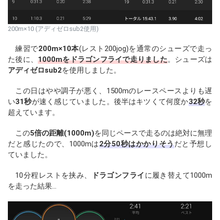
200m×10 (アディゼロsub2使用)
練習で
200m×10本
(レスト200jog)を通常のシューズで走っ
た後に、
1000mをドラゴンフライで走りました
。シューズは
アディゼロsub2
を使用しました。
この日はやや調子が悪く、1500mのレースペースよりも遅
い
31秒
が速く感じていました。後半はキツくて何度か
32秒
を
超えています。
この
5倍の距離(1000m)
を同じペースで走るのは絶対に無理
だと感じたので、1000mは
2分50秒はかかりそう
だと予想し
ていました。
10分程レストを挟み、
ドラゴンフライ
に履き替えて1000m
を走った結果...