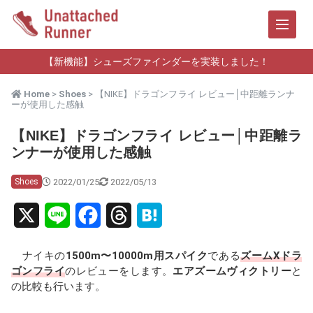
【新機能】シューズファインダーを実装しました！
Home
>
Shoes
> 【NIKE】ドラゴンフライ レビュー│中距離ランナ
ーが使用した感触
【NIKE】ドラゴンフライ レビュー│中距離ラ
ンナーが使用した感触
2022/01/25
2022/05/13
Shoes
X
L
F
T
H
i
a
h
a
ナイキの
1500m〜10000m用スパイク
である
ズームXドラ
n
c
r
t
ゴンフライ
のレビューをします。
エアズームヴィクトリー
と
の比較も行います。
e
e
e
e