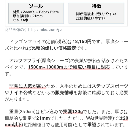
商品画像の引用元：
nike.com/jp
ドラゴンフライの定価(税込)は
18,150円
です。厚底シュー
ズと比べれば
比較的優しい価格設定
です。
アルファフライ
(厚底シューズ)の実績や技術が活かされたス
パイクで、
1500m~10000mまで幅広い種目に対応
していま
す。
非常に人気が高い
ため、入手のためには
ステップスポーツ
や
ナイキ公式
などからの
販売情報
を頻繁に確認しておく必要
があります。
重量(25.0cm)はピン込みで
実測120g
でした。また、厚さは
簡易的な測定で
21mm
でした。ただし、WA(世界陸連)では
20
mm以下
(短距離種目でも使用可能)として
承認
されています。