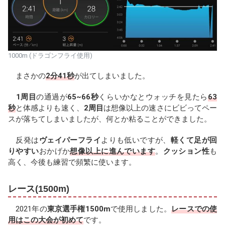
1000m (ドラゴンフライ使用)
まさかの
2分41秒
が出てしまいました。
1周目
の通過が
65~66秒
くらいかなとウォッチを見たら
63
秒
と体感よりも速く、
2周目
は想像以上の速さにビビってペー
スが落ちてしまいましたが、何とか粘ることができました。
反発は
ヴェイパーフライ
よりも低いですが、
軽くて足が回
りやすい
おかげか
想像以上に進んでいます
。
クッション性
も
高く、今後も練習で頻繁に使います。
レース(1500m)
2021年の
東京選手権1500m
で使用しました。
レースでの使
用はこの大会が初めて
です。