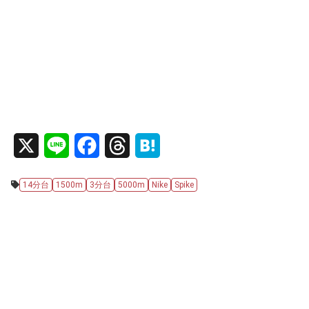
X
L
F
T
H
i
a
h
a
14分台
1500m
3分台
5000m
Nike
Spike
n
c
r
t
e
e
e
e
b
a
n
o
d
a
o
s