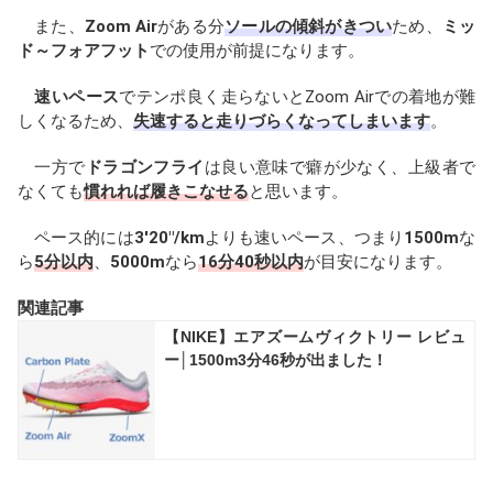
また、
Zoom Air
がある分
ソールの傾斜がきつい
ため、
ミッ
ド～フォアフット
での使用が前提になります。
速いペース
でテンポ良く走らないとZoom Airでの着地が難
しくなるため、
失速すると走りづらくなってしまいます
。
一方で
ドラゴンフライ
は良い意味で癖が少なく、上級者で
なくても
慣れれば履きこなせる
と思います。
ペース的には
3'20"/km
よりも速いペース、つまり
1500m
な
ら
5分以内
、
5000m
なら
16分40秒以内
が目安になります。
関連記事
【NIKE】エアズームヴィクトリー レビュ
ー│1500m3分46秒が出ました！