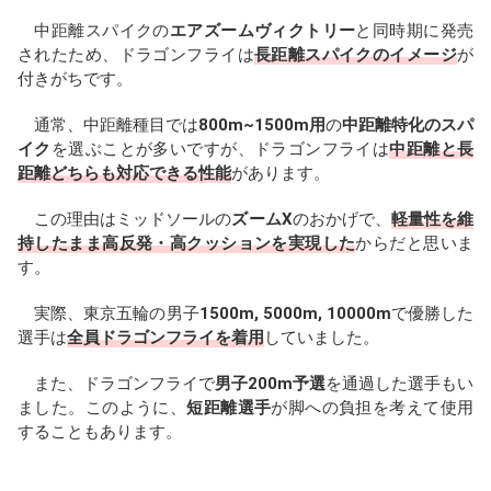
中距離スパイクの
エアズームヴィクトリー
と同時期に発売
されたため、ドラゴンフライは
長距離スパイクのイメージ
が
付きがちです。
通常、中距離種目では
800m~1500m用
の
中距離特化のスパ
イク
を選ぶことが多いですが、ドラゴンフライは
中距離と長
距離どちらも対応できる性能
があります。
この理由はミッドソールの
ズームX
のおかげで、
軽量性を維
持したまま高反発・高クッションを実現した
からだと思いま
す。
実際、東京五輪の男子
1500m, 5000m, 10000m
で優勝した
選手は
全員ドラゴンフライを着用
していました。
また、ドラゴンフライで
男子200m予選
を通過した選手もい
ました。このように、
短距離選手
が脚への負担を考えて使用
することもあります。