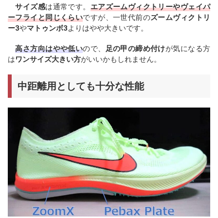
サイズ感
は通常です。
エアズームヴィクトリーやヴェイパ
ーフライと同じくらい
ですが、一世代前の
ズームヴィクトリ
ー3
や
マトゥンボ3
よりはやや大きいです。
高さ方向はやや低い
ので、
足の甲の締め付け
が気になる方
は
ワンサイズ大きい方
がいいかもしれません。
中距離用としても十分な性能