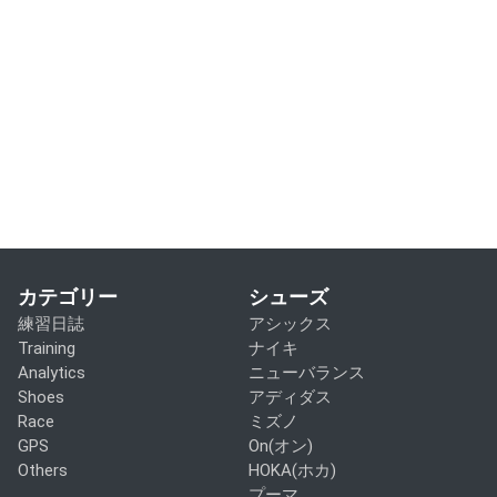
カテゴリー
シューズ
練習日誌
アシックス
Training
ナイキ
Analytics
ニューバランス
Shoes
アディダス
Race
ミズノ
GPS
On(オン)
Others
HOKA(ホカ)
プーマ