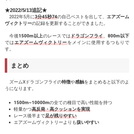
★2022/5/13追記★
2022年5月に
3分45秒74
の自己ベストを出して、
エアズーム
ヴィクトリー
の記録を更新することができました。
今後
1500m以上
のレースでは
ドラゴンフライ
、
800m以下
では
エアズームヴィクトリー
をメインに使用するつもりで
す。
まとめ
ズームXドラゴンフライの
特徴
や
感触
をまとめると以下のよ
うになります。
1500m~10000m
の全ての種目で高い性能を持つ
軽量かつ
高反発・高クッションを実現
レース後半まで
足が残りやすい
エアズームヴィクトリーよりも
扱いやすい