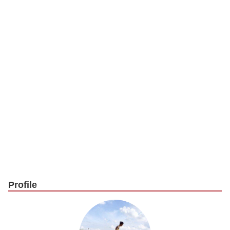
k
Profile