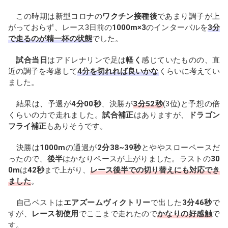
この時期は新型コロナの
ワクチン接種後
であまり調子が上
がっておらず、レース3日前の
1000m×3
のインターバルを
3分
で走るのが精一杯の状態
でした。
試合当日
はアドレナリンで足は
軽く
感じていたものの、直
近の調子を考慮して
4分を切れれば良いかな
くらいに考えてい
ました。
結果は、予選が
4分00秒
、決勝が
3分52秒
(3位)と予想の倍
くらいの力で走れました。
試合補正
はありますが、
ドラゴン
フライ補正
もありそうです。
決勝は
1000m
の通過が
2分38~39秒
とややスローペースだ
ったので、
後半
はかなりペースが上がりました。ラストの
30
0m
は
42秒
まで上がり、
レース後半での切り替えにも対応でき
ました
。
自己ベストは
エアズームヴィクトリー
で出した
3分46秒
で
すが、
レース初使用
でここまで走れたので
かなりの好感触
で
す。