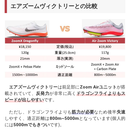
エアズームヴィクトリーとの比較
エアズームヴィクトリー
は前足部に
Zoom Airユニット
が搭
載されていて、
反発力
が非常に高く
ドラゴンフライよりもス
ピードが出しやすい
です。
ただし、ドラゴンフライよりも
筋力が必要
なため後半
失速
しやすく、適正距離は
800m~5000m
となっています(個人的
には
5000mでもきつい
です)。