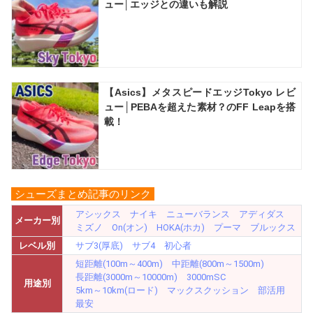
ュー│エッジとの違いも解説
【Asics】メタスピードエッジTokyo レビ
ュー│PEBAを超えた素材？のFF Leapを搭
載！
シューズまとめ記事のリンク
アシックス
ナイキ
ニューバランス
アディダス
メーカー別
ミズノ
On(オン)
HOKA(ホカ)
プーマ
ブルックス
レベル別
サブ3(厚底)
サブ4
初心者
短距離(100m～400m)
中距離(800m～1500m)
長距離(3000m～10000m)
3000mSC
用途別
5km～10km(ロード)
マックスクッション
部活用
最安