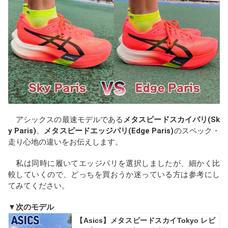
b
a
n
o
d
a
o
s
k
アシックスの最速モデルである
メタスピードスカイパリ(Sk
y Paris)
、
メタスピードエッジパリ(Edge Paris)
のスペック・
走り心地の違いをお伝えします。
私は同時に履いてエッジパリを選択しましたが、細かく比
較していくので、どっちを買おうか迷っている方は参考にし
てみてください。
▼次のモデル
【Asics】メタスピードスカイTokyo レビ