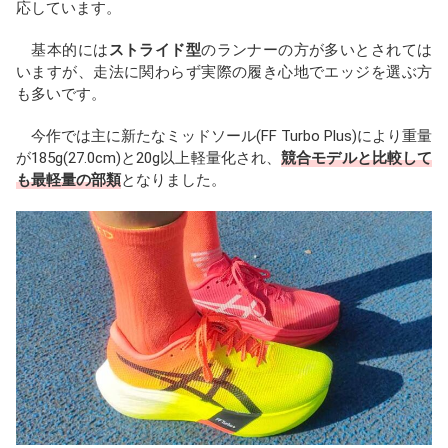
応しています。
基本的には
ストライド型
のランナーの方が多いとされては
いますが、走法に関わらず実際の履き心地でエッジを選ぶ方
も多いです。
今作では主に新たなミッドソール(FF Turbo Plus)により重量
が185g(27.0cm)と20g以上軽量化され、
競合モデルと比較して
も最軽量の部類
となりました。