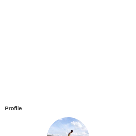
k
Profile