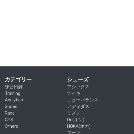
カテゴリー
シューズ
練習日誌
アシックス
Training
ナイキ
Analytics
ニューバランス
Shoes
アディダス
Race
ミズノ
GPS
On(オン)
Others
HOKA(ホカ)
プーマ