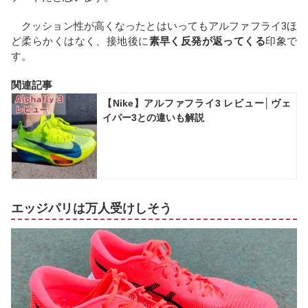
クッション性が高くなったとはいってもアルファフライ3ほ
ど柔らかくはなく、接地後に
素早く反発が返ってくる
印象で
す。
関連記事
【Nike】アルファフライ3 レビュー│ヴェ
イパー3との違いも解説
エッジパリは万人受けしそう