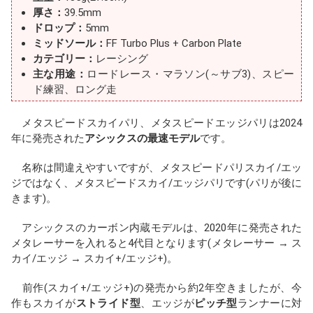
厚さ：
39.5mm
ドロップ：
5mm
ミッドソール：
FF Turbo Plus + Carbon Plate
カテゴリー：
レーシング
主な用途：
ロードレース・マラソン(～サブ3)、スピー
ド練習、ロング走
メタスピードスカイパリ、メタスピードエッジパリは2024
年に発売された
アシックスの最速モデル
です。
名称は間違えやすいですが、メタスピードパリスカイ/エッ
ジではなく、メタスピードスカイ/エッジパリです(パリが後に
きます)。
アシックスのカーボン内蔵モデルは、2020年に発売された
メタレーサーを入れると4代目となります(メタレーサー → ス
カイ/エッジ → スカイ+/エッジ+)。
前作(スカイ+/エッジ+)の発売から約2年空きましたが、今
作もスカイが
ストライド型
、エッジが
ピッチ型
ランナーに対