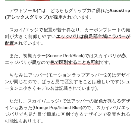
アウトソールには、どちらもグリップ力に優れた
AsicsGrip
(アシックスグリップ)
が採用されています。
スカイ/エッジで配置が若干異なり、カーボンプレートの傾
斜が大きく前傾しやすい
エッジパリは前足部全域にラバーが
配置
されています。
また、初期カラー(Sunrise Red/Black)ではスカイパリが
赤
、
エッジパリが
黒
なので
色で区別することも可能
です。
ちなみにアッパー(モーションラップアッパー2.0)はデザイ
ンが同じなので、ぱっと見で区別することは難しいです(シュ
ータンに小さくモデル名は記載されています)。
ただし、スカイ+/エッジ+ではアッパーの配色が異なるデザ
インもあった(Orange Pop/Island Blue)ので、スカイパリ/エッ
ジパリでも見た目で簡単に区別できるデザインで発売される
可能性もあります。