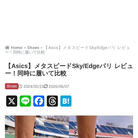
Home
>
Shoes
> 【Asics】メタスピードSky/Edgeパリ レビュ
ー！同時に履いて比較
【Asics】メタスピードSky/Edgeパリ レビュ
ー！同時に履いて比較
2024/03/23
2026/06/07
Shoes
X
L
F
T
H
i
a
h
a
n
c
r
t
e
e
e
e