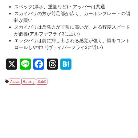
スペック(厚さ、重量など)・アッパーは共通
スカイパリの方が前足部が広く、カーボンプレートの傾
斜が緩い
スカイパリは反発力が非常に高いが、ある程度スピード
が必要(アルファフライ3に近い)
エッジパリは前に押し出される感覚が強く、脚をコント
ロールしやすい(ヴェイパーフライ3に近い)
X
L
F
T
H
i
a
h
a
Asics
Racing
Sub3
n
c
r
t
e
e
e
e
b
a
n
o
d
a
o
s