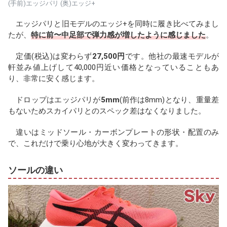
(手前)エッジパリ (奥)エッジ+
エッジパリと旧モデルのエッジ+を同時に履き比べてみまし
たが、
特に前〜中足部で弾力感が増したように感じました
。
定価(税込)は変わらず
27,500円
です。他社の最速モデルが
軒並み値上げして40,000円近い価格となっていることもあ
り、非常に安く感じます。
ドロップはエッジパリが
5mm
(前作は8mm)となり、重量差
もないためスカイパリとのスペック差はなくなりました。
違いはミッドソール・カーボンプレートの形状・配置のみ
で、これだけで乗り心地が大きく変わってきます。
ソールの違い