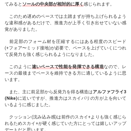
てみると
ソールの中央部が相対的に厚く
感じられます。
このため遅めのペースでは土踏まずが持ち上げられるよう
な違和感があるだけで、推進力が上手く引き出せていない感
覚がありました。
前足部のフォーム材を圧縮するにはある程度のスピード
(+フォア〜ミッド接地)が必要で、ペースを上げていくにつれ
て反発力も強く感じられるようになりました。
このように
速いペースで性能を発揮できる構造
なので、レ
ースの最後までペースを維持できる方に適しているように思
います。
また、主に前足部から反発力を得る構造は
アルファフライ3
(Nike)
に近いですが、推進力はスカイパリの方が上を向いて
いるように感じました。
クッション(沈み込み感)は前作のスカイ+よりも強く感じら
れるためスカイ+が硬く感じていた方にとっては嬉しいアップ
デートだと思います。