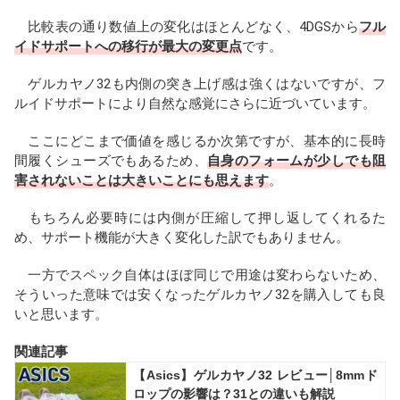
比較表の通り数値上の変化はほとんどなく、4DGSから
フル
イドサポートへの移行が最大の変更点
です。
ゲルカヤノ32も内側の突き上げ感は強くはないですが、フ
ルイドサポートにより自然な感覚にさらに近づいています。
ここにどこまで価値を感じるか次第ですが、基本的に長時
間履くシューズでもあるため、
自身のフォームが少しでも阻
害されないことは大きいことにも思えます
。
もちろん必要時には内側が圧縮して押し返してくれるた
め、サポート機能が大きく変化した訳でもありません。
一方でスペック自体はほぼ同じで用途は変わらないため、
そういった意味では安くなったゲルカヤノ32を購入しても良
いと思います。
関連記事
【Asics】ゲルカヤノ32 レビュー│8mmド
ロップの影響は？31との違いも解説