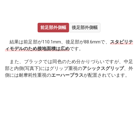
前足部外側幅
後足部外側幅
結果は前足部が110.1mm、後足部が88.6mmで、
スタビリテ
ィモデルのため接地面積は広め
です。
また、ブラックでは同色のため分かりづらいですが、中足
部と内側(写真下)にはグリップ重視の
アシックスグリップ
、外
側には耐摩耗性重視の
エーハープラス
が配置されています。