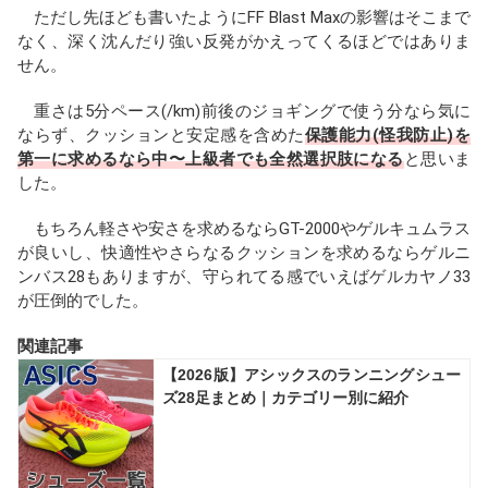
ただし先ほども書いたようにFF Blast Maxの影響はそこまで
なく、深く沈んだり強い反発がかえってくるほどではありま
せん。
重さは5分ペース(/km)前後のジョギングで使う分なら気に
ならず、クッションと安定感を含めた
保護能力(怪我防止)を
第一に求めるなら中〜上級者でも全然選択肢になる
と思いま
した。
もちろん軽さや安さを求めるならGT-2000やゲルキュムラス
が良いし、快適性やさらなるクッションを求めるならゲルニ
ンバス28もありますが、守られてる感でいえばゲルカヤノ33
が圧倒的でした。
関連記事
【2026版】アシックスのランニングシュー
ズ28足まとめ｜カテゴリー別に紹介