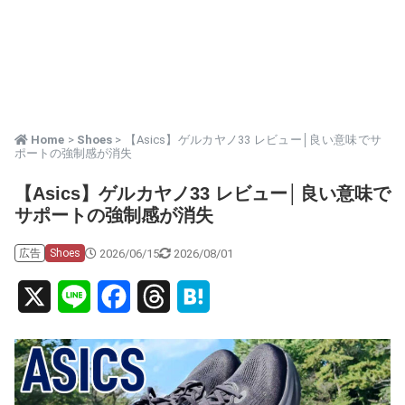
Home
>
Shoes
> 【Asics】ゲルカヤノ33 レビュー│良い意味でサ
ポートの強制感が消失
【Asics】ゲルカヤノ33 レビュー│良い意味で
サポートの強制感が消失
2026/06/15
2026/08/01
広告
Shoes
X
L
F
T
H
i
a
h
a
n
c
r
t
e
e
e
e