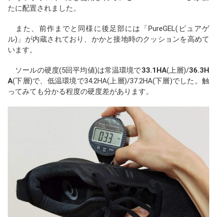
たに配置されました。
また、前作までと同様に後足部には「PureGEL(ピュアゲ
ル)」が内蔵されており、かかと接地時のクッションを高めて
います。
ソールの硬度(5回平均値)は常温環境で
33.1HA
(上層)/
36.3H
A
(下層)で、低温環境で34.2HA(上層)/37.2HA(下層)でした。触
ってみても分かる程度の硬度差があります。