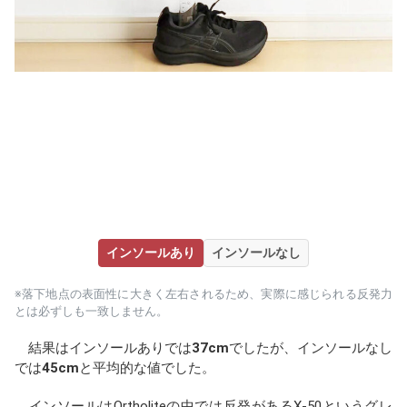
インソールあり
インソールなし
※落下地点の表面性に大きく左右されるため、実際に感じられる反発力
とは必ずしも一致しません。
結果はインソールありでは
37cm
でしたが、インソールなし
では
45cm
と平均的な値でした。
インソールはOrtholiteの中では反発があるX-50というグレ