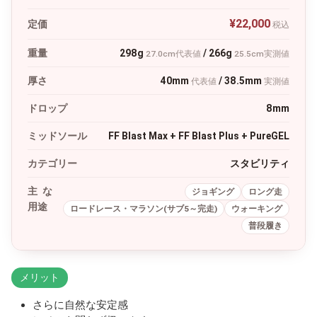
¥22,000
定価
税込
重量
298g
/ 266g
27.0cm代表値
25.5cm実測値
厚さ
40mm
/ 38.5mm
代表値
実測値
ドロップ
8mm
ミッドソール
FF Blast Max + FF Blast Plus + PureGEL
カテゴリー
スタビリティ
主な
ジョギング
ロング走
用途
ロードレース・マラソン(サブ5～完走)
ウォーキング
普段履き
メリット
さらに自然な安定感