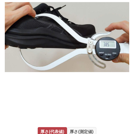
厚さ(代表値)
厚さ(測定値)