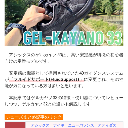
b
a
n
o
d
a
o
s
k
アシックスのゲルカヤノ33は、高い安定感が特徴の初心者
向けの定番モデルです。
安定感の機能として採用されていた4Dガイダンスシステム
が
「フルイドサポート(FluidSupport)」
に変更され、その性
能が気になっている方は多いと思います。
本記事ではゲルカヤノ33の特徴・使用感についてレビュー
しつつ、ゲルカヤノ32との違いも解説します。
シューズまとめ記事のリンク
アシックス
ナイキ
ニューバランス
アディダス