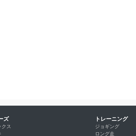
ーズ
トレーニング
ックス
ジョギング
キ
ロング走