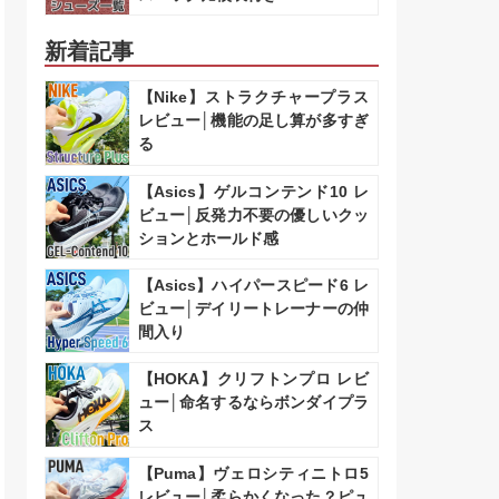
新着記事
【Nike】ストラクチャープラス
レビュー│機能の足し算が多すぎ
る
【Asics】ゲルコンテンド10 レ
ビュー│反発力不要の優しいクッ
ションとホールド感
【Asics】ハイパースピード6 レ
ビュー│デイリートレーナーの仲
間入り
【HOKA】クリフトンプロ レビ
ュー│命名するならボンダイプラ
ス
【Puma】ヴェロシティニトロ5
レビュー│柔らかくなった？ピュ