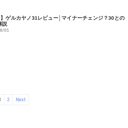
cs】ゲルカヤノ31レビュー│マイナーチェンジ？30との
解説
8/05
1
2
Next