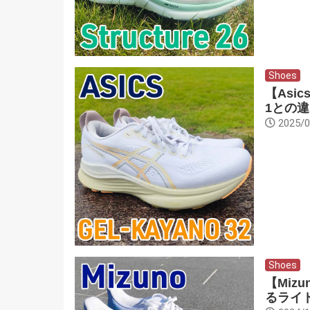
Shoes
【Asi
1との
2025/0
Shoes
【Miz
るライ