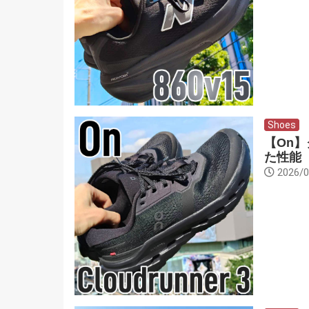
Shoes
【On
た性能
2026/0