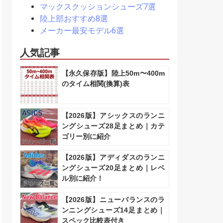
マックスクッションシューズ7選
陸上部おすすめ8選
メーカー最安モデル6選
人気記事
【永久保存版】陸上50m〜400m
のタイム相関(換算)表
【2026版】アシックスのランニ
ングシューズ28足まとめ｜カテ
ゴリー別に紹介
【2026版】アディダスのランニ
ングシューズ20足まとめ｜レベ
ル別に紹介！
【2026版】ニューバランスのラ
ンニングシューズ14足まとめ｜
スペック比較表付き