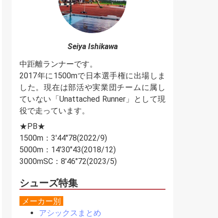
Seiya Ishikawa
中距離ランナーです。
2017年に1500mで日本選手権に出場しま
した。現在は部活や実業団チームに属し
ていない「Unattached Runner」として現
役で走っています。
★PB★
1500m：3'44"78(2022/9)
5000m：14'30"43(2018/12)
3000mSC：8'46"72(2023/5)
シューズ特集
メーカー別
アシックスまとめ