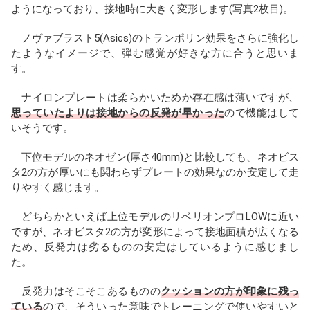
ようになっており、接地時に大きく変形します(写真2枚目)。
ノヴァブラスト5(Asics)のトランポリン効果をさらに強化し
たようなイメージで、弾む感覚が好きな方に合うと思いま
す。
ナイロンプレートは柔らかいためか存在感は薄いですが、
思っていたよりは接地からの反発が早かった
ので機能はして
いそうです。
下位モデルのネオゼン(厚さ40mm)と比較しても、ネオビス
タ2の方が厚いにも関わらずプレートの効果なのか安定して走
りやすく感じます。
どちらかといえば上位モデルのリベリオンプロLOWに近い
ですが、ネオビスタ2の方が変形によって接地面積が広くなる
ため、反発力は劣るものの安定はしているように感じまし
た。
反発力はそこそこあるものの
クッションの方が印象に残っ
ている
ので、そういった意味でトレーニングで使いやすいと