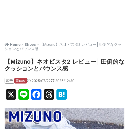
Home
>
Shoes
> 【Mizuno】ネオビスタ2 レビュー│圧倒的なクッ
ションとバウンス感
【Mizuno】ネオビスタ2 レビュー│圧倒的な
クッションとバウンス感
2025/07/22
2025/12/30
広告
Shoes
X
L
F
T
H
i
a
h
a
n
c
r
t
e
e
e
e