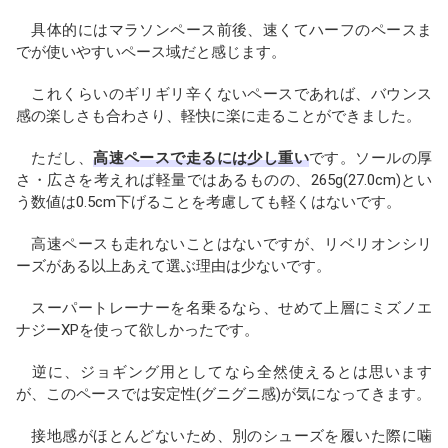
具体的にはマラソンペース前後、速くてハーフのペースま
でが使いやすいペース域だと感じます。
これくらいのギリギリ辛くないペースであれば、バウンス
感の楽しさも合わさり、軽快に楽に走ることができました。
ただし、
高速ペースで走るには少し重い
です。ソールの厚
さ・広さを考えれば軽量ではあるものの、265g(27.0cm)とい
う数値は0.5cm下げることを考慮しても軽くはないです。
高速ペースも走れないことはないですが、リベリオンシリ
ーズがある以上あえて選ぶ理由は少ないです。
スーパートレーナーを名乗るなら、せめて上層にミズノエ
ナジーXPを使って欲しかったです。
逆に、ジョギング用としてなら全然使えるとは思います
が、このペースでは安定性(グニグニ感)が気になってきます。
接地感がほとんどないため、別のシューズを履いた際に噛