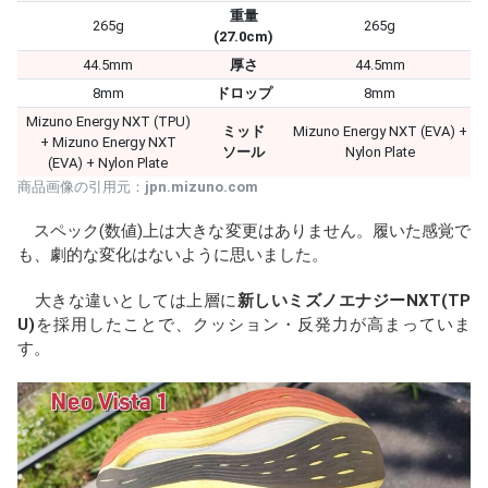
重量
265g
265g
(27.0cm)
44.5mm
厚さ
44.5mm
8mm
ドロップ
8mm
Mizuno Energy NXT (TPU)
ミッド
Mizuno Energy NXT (EVA) +
+ Mizuno Energy NXT
ソール
Nylon Plate
(EVA) + Nylon Plate
商品画像の引用元：
jpn.mizuno.com
スペック(数値)上は大きな変更はありません。履いた感覚で
も、劇的な変化はないように思いました。
大きな違いとしては上層に
新しいミズノエナジーNXT(TP
U)
を採用したことで、クッション・反発力が高まっていま
す。