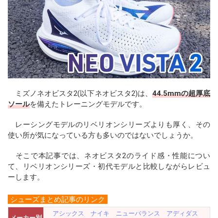
b
a
n
o
d
a
o
s
k
ミズノネオビスタ2(以下ネオビスタ2)は、
44.5mmの超厚底
ソール
を備えたトレーニングモデルです。
レーシングモデルのリベリオンシリーズよりも厚く、その
使い所が気になっている方も多いのではないでしょうか。
そこで本記事では、ネオビスタ2のライド感・性能につい
て、リベリオンシリーズ・初代モデルと比較しながらレビュ
ーします。
シューズまとめ記事のリンク
アシックス
ナイキ
ニューバランス
アディダス
メーカー別