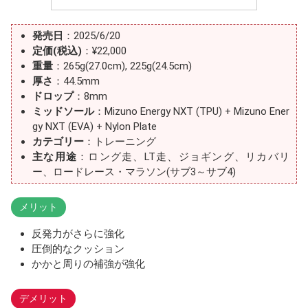
発売日
：2025/6/20
定価(税込)
：¥22,000
重量
：265g(27.0cm), 225g(24.5cm)
厚さ
：44.5mm
ドロップ
：8mm
ミッドソール
：Mizuno Energy NXT (TPU) + Mizuno Ener
gy NXT (EVA) + Nylon Plate
カテゴリー
：トレーニング
主な用途
：ロング走、LT走、ジョギング、リカバリ
ー、ロードレース・マラソン(サブ3～サブ4)
メリット
反発力がさらに強化
圧倒的なクッション
かかと周りの補強が強化
デメリット