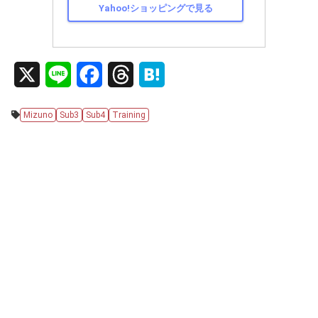
Yahoo!ショッピングで見る
X
L
F
T
H
i
a
h
a
Mizuno
Sub3
Sub4
Training
n
c
r
t
e
e
e
e
b
a
n
o
d
a
o
s
k