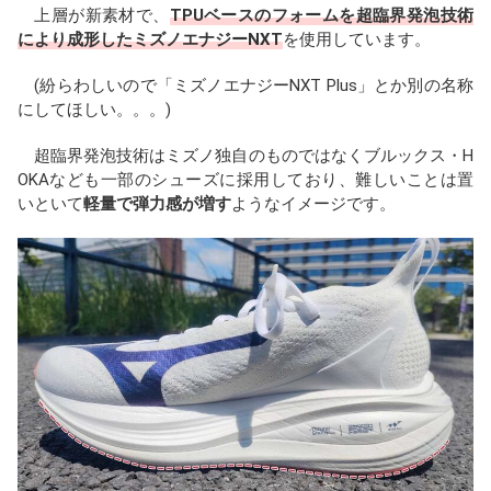
上層が新素材で、
TPUベースのフォームを超臨界発泡技術
により成形したミズノエナジーNXT
を使用しています。
(紛らわしいので「ミズノエナジーNXT Plus」とか別の名称
にしてほしい。。。)
超臨界発泡技術はミズノ独自のものではなくブルックス・H
OKAなども一部のシューズに採用しており、難しいことは置
いといて
軽量で弾力感が増す
ようなイメージです。