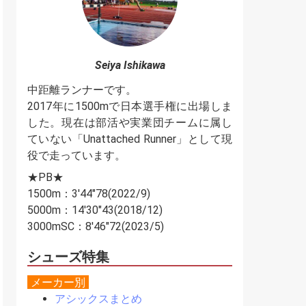
Seiya Ishikawa
中距離ランナーです。
2017年に1500mで日本選手権に出場しま
した。現在は部活や実業団チームに属し
ていない「Unattached Runner」として現
役で走っています。
★PB★
1500m：3'44"78(2022/9)
5000m：14'30"43(2018/12)
3000mSC：8'46"72(2023/5)
シューズ特集
メーカー別
アシックスまとめ