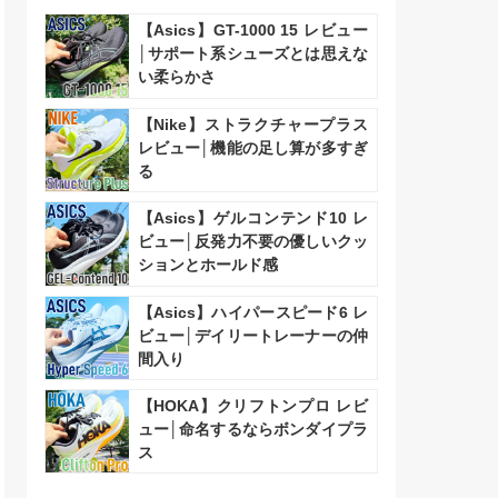
【Asics】GT-1000 15 レビュー
│サポート系シューズとは思えな
い柔らかさ
【Nike】ストラクチャープラス
レビュー│機能の足し算が多すぎ
る
【Asics】ゲルコンテンド10 レ
ビュー│反発力不要の優しいクッ
ションとホールド感
【Asics】ハイパースピード6 レ
ビュー│デイリートレーナーの仲
間入り
【HOKA】クリフトンプロ レビ
ュー│命名するならボンダイプラ
ス