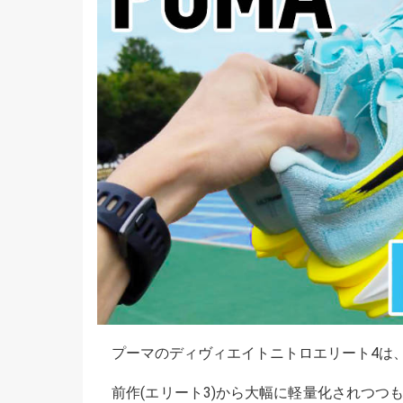
b
a
n
o
d
a
o
s
k
プーマのディヴィエイトニトロエリート4は
前作(エリート3)から大幅に軽量化されつつ