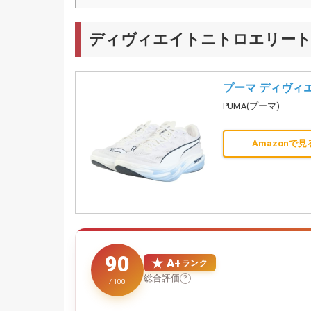
ディヴィエイトニトロエリート
プーマ ディヴィ
PUMA(プーマ)
Amazonで見
90
★ A+
ランク
総合評価
?
/ 100