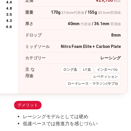
¥29,700
定価
税込
4.4
4.8
重量
170g
/ 155g
27.0cm代表値
25.5cm実測値
3.5
4.3
厚さ
40mm
/ 36.1mm
代表値
実測値
4.6
ドロップ
8mm
ミッドソール
Nitro Foam Elite + Carbon Plate
カテゴリー
レーシング
主な
ロング走
LT走
インターバル
用途
レペティション
ロードレース・マラソン(サブ3)
デメリット
レーシングモデルとしては硬め
低速ペースでは推進力を感じづらい