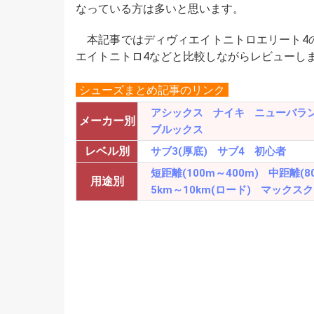
なっている方は多いと思います。
本記事ではディヴィエイトニトロエリート4の
エイトニトロ4などと比較しながらレビューし
シューズまとめ記事のリンク
アシックス
ナイキ
ニューバラ
メーカー別
ブルックス
レベル別
サブ3(厚底)
サブ4
初心者
短距離(100m～400m)
中距離(8
用途別
5km～10km(ロード)
マックスク