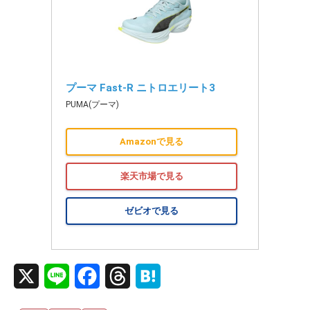
プーマ Fast-R ニトロエリート3
PUMA(プーマ)
Amazonで見る
楽天市場で見る
ゼビオで見る
X
L
F
T
H
i
a
h
a