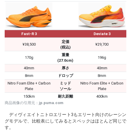
Fast-R 3
Deviate 3
定価
¥38,500
¥29,700
(税込)
重量
170g
196g
(27.0cm)
40mm
厚さ
40mm
8mm
ドロップ
8mm
Nitro Foam Elite + Carbon
ミッド
Nitro Foam Elite + Carbon
Plate
ソール
Plate
150km
耐久距離
400km
商品画像の引用元：
jp.puma.com
ディヴィエイトニトロエリート3もエリート向けのレーシン
グモデルで、比較表にしてみるとスペックはほとんど同じで
す。