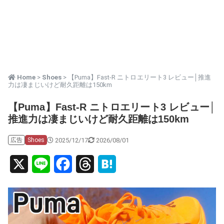
Home
>
Shoes
> 【Puma】Fast-R ニトロエリート3 レビュー│推進
力は凄まじいけど耐久距離は150km
【Puma】Fast-R ニトロエリート3 レビュー│
推進力は凄まじいけど耐久距離は150km
2025/12/17
2026/08/01
広告
Shoes
X
L
F
T
H
i
a
h
a
n
c
r
t
e
e
e
e