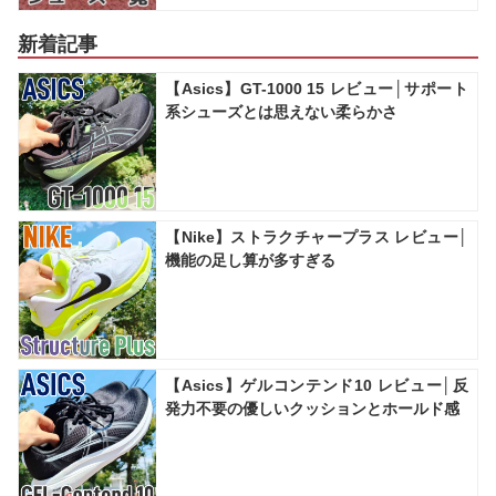
新着記事
【Asics】GT-1000 15 レビュー│サポート
系シューズとは思えない柔らかさ
【Nike】ストラクチャープラス レビュー│
機能の足し算が多すぎる
【Asics】ゲルコンテンド10 レビュー│反
発力不要の優しいクッションとホールド感