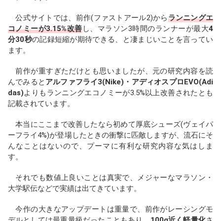
公式サイトでは、前作(ファストアール2)から
ランニングエ
コノミーが3.15%改善
し、マラソン3時間のランナーが最大
4
分30秒
の記録短縮が期待できる、と凄まじいことを言ってい
ます。
前作が重すぎただけとも思いましたが、元の研究内容を読
んでみると
アルファフライ3(Nike)・アディオスプロEVO(Adi
das)
よりもランニングエコノミーが3.5%以上改善されたとも
記載されています。
本当にここまで改善したなら初めて厚底シューズ(ヴェイパ
ーフライ4%)が登場したときの衝撃に匹敵しますが、流石にそ
んなことはないので、プーマに有利な研究内容な気はしま
す。
それでも数値上良いことは真実で、メジャーなマラソン・
大学駅伝などで実績は出てきています。
今作の大きなアップデートは重量で、前作がレーシングモ
デルとしては最重量級だったこともあり、
100g近く軽量化
さ