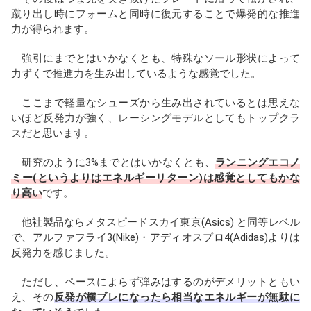
蹴り出し時にフォームと同時に復元することで爆発的な推進
力が得られます。
強引にまでとはいかなくとも、特殊なソール形状によって
力ずくで推進力を生み出しているような感覚でした。
ここまで軽量なシューズから生み出されているとは思えな
いほど反発力が強く、レーシングモデルとしてもトップクラ
スだと思います。
研究のように3%までとはいかなくとも、
ランニングエコノ
ミー(というよりはエネルギーリターン)は感覚としてもかな
り高い
です。
他社製品ならメタスピードスカイ東京(Asics) と同等レベル
で、アルファフライ3(Nike)・アディオスプロ4(Adidas)よりは
反発力を感じました。
ただし、ペースによらず弾みはするのがデメリットともい
え、その
反発が横ブレになったら相当なエネルギーが無駄に