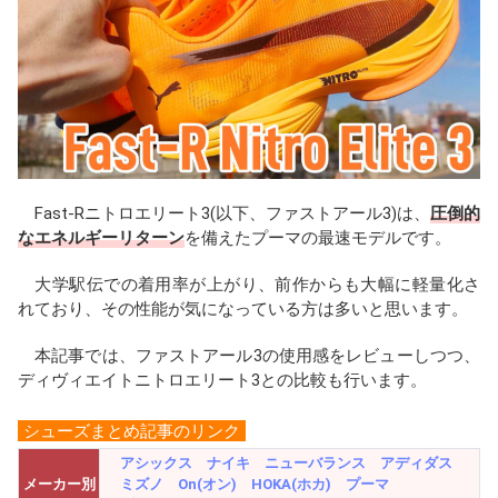
b
a
n
o
d
a
o
s
k
Fast-Rニトロエリート3(以下、ファストアール3)は、
圧倒的
なエネルギーリターン
を備えたプーマの最速モデルです。
大学駅伝での着用率が上がり、前作からも大幅に軽量化さ
れており、その性能が気になっている方は多いと思います。
本記事では、ファストアール3の使用感をレビューしつつ、
ディヴィエイトニトロエリート3との比較も行います。
シューズまとめ記事のリンク
アシックス
ナイキ
ニューバランス
アディダス
メーカー別
ミズノ
On(オン)
HOKA(ホカ)
プーマ