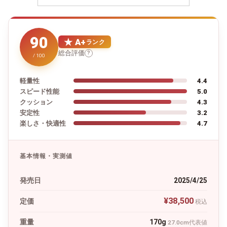
90
★ A+
ランク
総合評価
?
/ 100
軽量性
4.4
スピード性能
5.0
クッション
4.3
安定性
3.2
楽しさ・快適性
4.7
基本情報・実測値
発売日
2025/4/25
¥38,500
定価
税込
重量
170g
27.0cm代表値