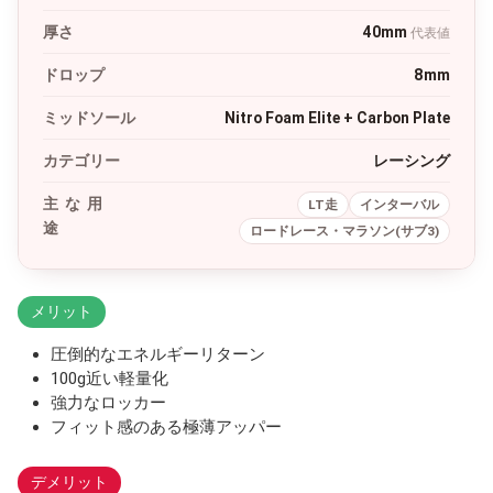
厚さ
40mm
代表値
ドロップ
8mm
ミッドソール
Nitro Foam Elite + Carbon Plate
カテゴリー
レーシング
主な用
LT走
インターバル
途
ロードレース・マラソン(サブ3)
メリット
圧倒的なエネルギーリターン
100g近い軽量化
強力なロッカー
フィット感のある極薄アッパー
デメリット