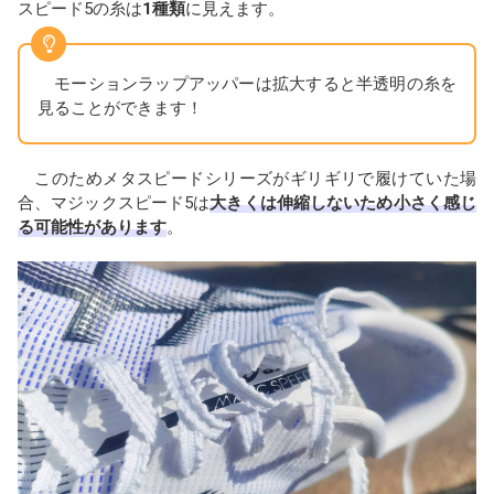
スピード5の糸は
1種類
に見えます。
モーションラップアッパーは拡大すると半透明の糸を
見ることができます！
このためメタスピードシリーズがギリギリで履けていた場
合、マジックスピード5は
大きくは伸縮しないため小さく感じ
る可能性があります
。