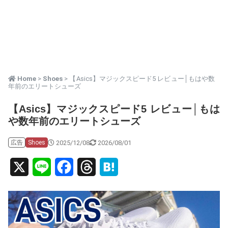
Home
>
Shoes
> 【Asics】マジックスピード5 レビュー│もはや数
年前のエリートシューズ
【Asics】マジックスピード5 レビュー│もは
や数年前のエリートシューズ
2025/12/08
2026/08/01
広告
Shoes
X
L
F
T
H
i
a
h
a
n
c
r
t
e
e
e
e