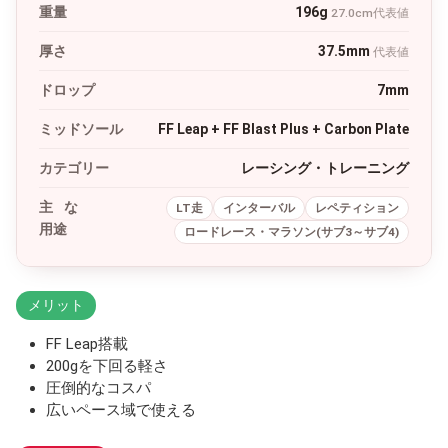
重量
196g
27.0cm代表値
厚さ
37.5mm
代表値
ドロップ
7mm
ミッドソール
FF Leap + FF Blast Plus + Carbon Plate
カテゴリー
レーシング・トレーニング
主な
LT走
インターバル
レペティション
用途
ロードレース・マラソン(サブ3～サブ4)
メリット
FF Leap搭載
200gを下回る軽さ
圧倒的なコスパ
広いペース域で使える