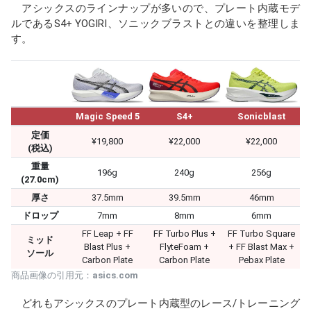
アシックスのラインナップが多いので、プレート内蔵モデ
ルであるS4+ YOGIRI、ソニックブラストとの違いを整理しま
す。
Magic Speed 5
S4+
Sonicblast
定価
¥19,800
¥22,000
¥22,000
(税込)
重量
196g
240g
256g
(27.0cm)
厚さ
37.5mm
39.5mm
46mm
ドロップ
7mm
8mm
6mm
FF Leap + FF
FF Turbo Plus +
FF Turbo Square
ミッド
Blast Plus +
FlyteFoam +
+ FF Blast Max +
ソール
Carbon Plate
Carbon Plate
Pebax Plate
商品画像の引用元：
asics.com
どれもアシックスのプレート内蔵型のレース/トレーニング