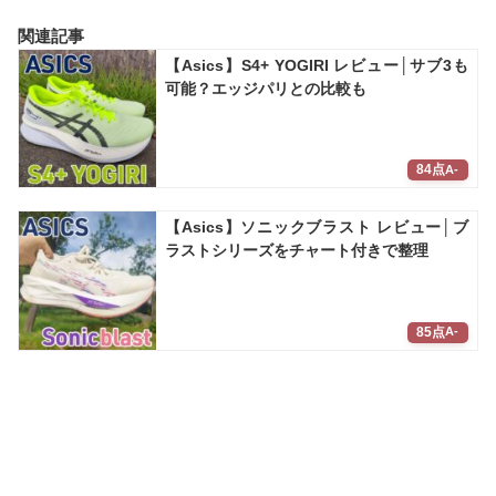
関連記事
【Asics】S4+ YOGIRI レビュー│サブ3も
可能？エッジパリとの比較も
84点
A-
【Asics】ソニックブラスト レビュー│ブ
ラストシリーズをチャート付きで整理
85点
A-