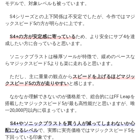
モデルで、対象レベルも被っています。
S4シリーズとの上下関係は不安定でしたが、今作ではマジ
ックスピード5の方が明らかに上です。
S4+の方が安定感に寄っている
ため、より安全にサブ4を達
成したい方に合っていると思います。
ソニックブラストは極厚ソールが特徴で、緩めのペースな
らマジックスピード5よりも楽に走れると思います。
ただし、主に重量の観点から
スピードを上げるほどマジッ
クスピード5の方が走りやすい
と感じます。
なかなか理解できないのが価格差で、総合的にはFF Leapを
搭載したマジックスピード5が最も高性能だと思いますが、唯
一20,000円以内に収まっています。
S4+やソニックブラストを買う人が減ってしまわないか心
配になるレベル
で、実際に実売価格ではマジックスピード5を
下回っている印象です。