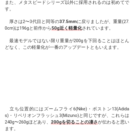
また、メタスピードシリーズ以外に採用されるのは初めてで
す。
厚さは2〜3代目と同等の
37.5mm
に戻りましたが、重量(27.
0cm)は196gと前作から
50g近く軽量化
されています。
最速モデルではない限り重量が200gを下回ることはほとん
どなく、この軽量化が一番のアップデートともいえます。
立ち位置的にはズームフライ6(Nike)・ボストン13(Adida
s)・リベリオンフラッシュ3(Mizuno)と同じですが、これらは
240g〜260gほどあり、
200gを切ることの凄さ
が伝わると思い
ます。