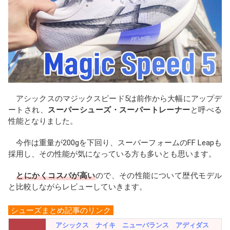
b
a
n
o
d
a
o
s
k
アシックスのマジックスピード5は前作から大幅にアップデ
ートされ、
スーパーシューズ・スーパートレーナー
と呼べる
性能となりました。
今作は重量が200gを下回り、スーパーフォームのFF Leapも
採用し、その性能が気になっている方も多いとも思います。
とにかくコスパが高い
ので、その性能について歴代モデル
と比較しながらレビューしていきます。
シューズまとめ記事のリンク
アシックス
ナイキ
ニューバランス
アディダス