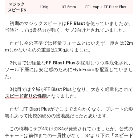
マジック
196g
37.5mm
FF Leap + FF Blast Plus
スピード5
初期のマジックスピードは
FF Blast
を使っていましたが、
当時としては反発力が強く、サブ3向けとされていました。
ただし今の基準では軽量フォームとはいえず、厚さは32m
mしかないものの重量は230gありました。
2代目では軽量な
FF Blast Plus
を採用しつつ厚底化され、
ソール下層には安定感のためにFlyteFoamを配置していまし
た。
3代目では全域がFF Blast Plusとなり、大きく軽量化されて
スピード寄りの性能
となりました。
ただしFF Blast Plusがそこまで柔らかくなく、プレートの影
響もあって比較的硬めの接地感だったと思います。
この時期にサブ4向けのS4が発売されていましたが、公式の
チャートは前作までの一貫性がなく、S4より下の
「スピード