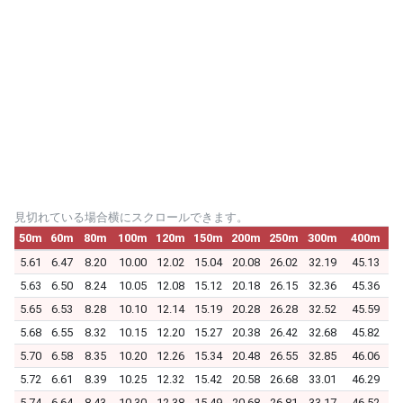
見切れている場合横にスクロールできます。
50m
60m
80m
100m
120m
150m
200m
250m
300m
400m
5.61
6.47
8.20
10.00
12.02
15.04
20.08
26.02
32.19
45.13
5.63
6.50
8.24
10.05
12.08
15.12
20.18
26.15
32.36
45.36
5.65
6.53
8.28
10.10
12.14
15.19
20.28
26.28
32.52
45.59
5.68
6.55
8.32
10.15
12.20
15.27
20.38
26.42
32.68
45.82
5.70
6.58
8.35
10.20
12.26
15.34
20.48
26.55
32.85
46.06
5.72
6.61
8.39
10.25
12.32
15.42
20.58
26.68
33.01
46.29
5.74
6.64
8.43
10.30
12.38
15.49
20.68
26.81
33.17
46.52