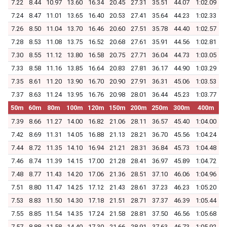
7.22
8.44
10.97
13.60
16.34
20.45
27.31
35.51
44.07
1:02.09
7.24
8.47
11.01
13.65
16.40
20.53
27.41
35.64
44.23
1:02.33
7.26
8.50
11.04
13.70
16.46
20.60
27.51
35.78
44.40
1:02.57
7.28
8.53
11.08
13.75
16.52
20.68
27.61
35.91
44.56
1:02.81
7.30
8.55
11.12
13.80
16.58
20.75
27.71
36.04
44.73
1:03.05
7.33
8.58
11.16
13.85
16.64
20.83
27.81
36.17
44.90
1:03.29
7.35
8.61
11.20
13.90
16.70
20.90
27.91
36.31
45.06
1:03.53
7.37
8.63
11.24
13.95
16.76
20.98
28.01
36.44
45.23
1:03.77
50m
60m
80m
100m
120m
150m
200m
250m
300m
400m
7.39
8.66
11.27
14.00
16.82
21.06
28.11
36.57
45.40
1:04.00
7.42
8.69
11.31
14.05
16.88
21.13
28.21
36.70
45.56
1:04.24
7.44
8.72
11.35
14.10
16.94
21.21
28.31
36.84
45.73
1:04.48
7.46
8.74
11.39
14.15
17.00
21.28
28.41
36.97
45.89
1:04.72
7.48
8.77
11.43
14.20
17.06
21.36
28.51
37.10
46.06
1:04.96
7.51
8.80
11.47
14.25
17.12
21.43
28.61
37.23
46.23
1:05.20
7.53
8.83
11.50
14.30
17.18
21.51
28.71
37.37
46.39
1:05.44
7.55
8.85
11.54
14.35
17.24
21.58
28.81
37.50
46.56
1:05.68
7.57
8.88
11.58
14.40
17.30
21.66
28.91
37.63
46.73
1:05.92