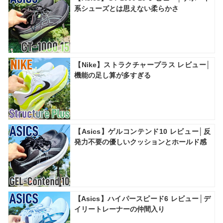
系シューズとは思えない柔らかさ
【Nike】ストラクチャープラス レビュー│
機能の足し算が多すぎる
【Asics】ゲルコンテンド10 レビュー│反
発力不要の優しいクッションとホールド感
【Asics】ハイパースピード6 レビュー│デ
イリートレーナーの仲間入り