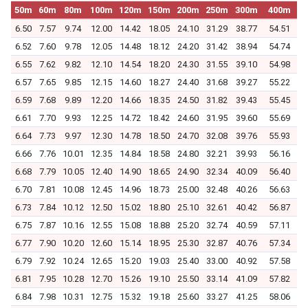
50m
60m
80m
100m
120m
150m
200m
250m
300m
400m
6.50
7.57
9.74
12.00
14.42
18.05
24.10
31.29
38.77
54.51
6.52
7.60
9.78
12.05
14.48
18.12
24.20
31.42
38.94
54.74
6.55
7.62
9.82
12.10
14.54
18.20
24.30
31.55
39.10
54.98
6.57
7.65
9.85
12.15
14.60
18.27
24.40
31.68
39.27
55.22
6.59
7.68
9.89
12.20
14.66
18.35
24.50
31.82
39.43
55.45
6.61
7.70
9.93
12.25
14.72
18.42
24.60
31.95
39.60
55.69
6.64
7.73
9.97
12.30
14.78
18.50
24.70
32.08
39.76
55.93
6.66
7.76
10.01
12.35
14.84
18.58
24.80
32.21
39.93
56.16
6.68
7.79
10.05
12.40
14.90
18.65
24.90
32.34
40.09
56.40
6.70
7.81
10.08
12.45
14.96
18.73
25.00
32.48
40.26
56.63
6.73
7.84
10.12
12.50
15.02
18.80
25.10
32.61
40.42
56.87
6.75
7.87
10.16
12.55
15.08
18.88
25.20
32.74
40.59
57.11
6.77
7.90
10.20
12.60
15.14
18.95
25.30
32.87
40.76
57.34
6.79
7.92
10.24
12.65
15.20
19.03
25.40
33.00
40.92
57.58
6.81
7.95
10.28
12.70
15.26
19.10
25.50
33.14
41.09
57.82
6.84
7.98
10.31
12.75
15.32
19.18
25.60
33.27
41.25
58.06