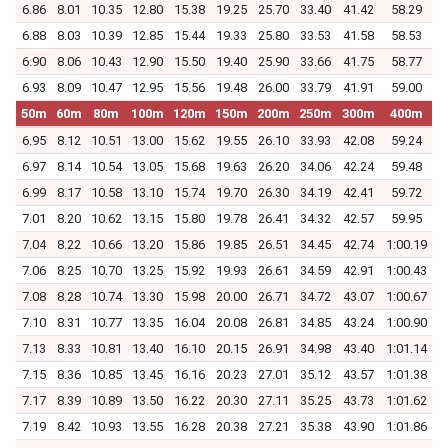
6.86
8.01
10.35
12.80
15.38
19.25
25.70
33.40
41.42
58.29
6.88
8.03
10.39
12.85
15.44
19.33
25.80
33.53
41.58
58.53
6.90
8.06
10.43
12.90
15.50
19.40
25.90
33.66
41.75
58.77
6.93
8.09
10.47
12.95
15.56
19.48
26.00
33.79
41.91
59.00
50m
60m
80m
100m
120m
150m
200m
250m
300m
400m
6.95
8.12
10.51
13.00
15.62
19.55
26.10
33.93
42.08
59.24
6.97
8.14
10.54
13.05
15.68
19.63
26.20
34.06
42.24
59.48
6.99
8.17
10.58
13.10
15.74
19.70
26.30
34.19
42.41
59.72
7.01
8.20
10.62
13.15
15.80
19.78
26.41
34.32
42.57
59.95
7.04
8.22
10.66
13.20
15.86
19.85
26.51
34.45
42.74
1:00.19
7.06
8.25
10.70
13.25
15.92
19.93
26.61
34.59
42.91
1:00.43
7.08
8.28
10.74
13.30
15.98
20.00
26.71
34.72
43.07
1:00.67
7.10
8.31
10.77
13.35
16.04
20.08
26.81
34.85
43.24
1:00.90
7.13
8.33
10.81
13.40
16.10
20.15
26.91
34.98
43.40
1:01.14
7.15
8.36
10.85
13.45
16.16
20.23
27.01
35.12
43.57
1:01.38
7.17
8.39
10.89
13.50
16.22
20.30
27.11
35.25
43.73
1:01.62
7.19
8.42
10.93
13.55
16.28
20.38
27.21
35.38
43.90
1:01.86