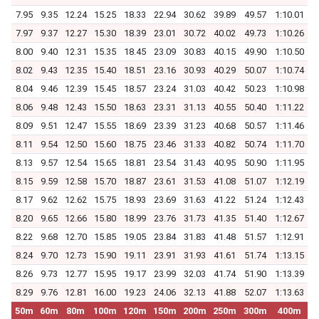
7.95
9.35
12.24
15.25
18.33
22.94
30.62
39.89
49.57
1:10.01
7.97
9.37
12.27
15.30
18.39
23.01
30.72
40.02
49.73
1:10.26
8.00
9.40
12.31
15.35
18.45
23.09
30.83
40.15
49.90
1:10.50
8.02
9.43
12.35
15.40
18.51
23.16
30.93
40.29
50.07
1:10.74
8.04
9.46
12.39
15.45
18.57
23.24
31.03
40.42
50.23
1:10.98
8.06
9.48
12.43
15.50
18.63
23.31
31.13
40.55
50.40
1:11.22
8.09
9.51
12.47
15.55
18.69
23.39
31.23
40.68
50.57
1:11.46
8.11
9.54
12.50
15.60
18.75
23.46
31.33
40.82
50.74
1:11.70
8.13
9.57
12.54
15.65
18.81
23.54
31.43
40.95
50.90
1:11.95
8.15
9.59
12.58
15.70
18.87
23.61
31.53
41.08
51.07
1:12.19
8.17
9.62
12.62
15.75
18.93
23.69
31.63
41.22
51.24
1:12.43
8.20
9.65
12.66
15.80
18.99
23.76
31.73
41.35
51.40
1:12.67
8.22
9.68
12.70
15.85
19.05
23.84
31.83
41.48
51.57
1:12.91
8.24
9.70
12.73
15.90
19.11
23.91
31.93
41.61
51.74
1:13.15
8.26
9.73
12.77
15.95
19.17
23.99
32.03
41.74
51.90
1:13.39
8.29
9.76
12.81
16.00
19.23
24.06
32.13
41.88
52.07
1:13.63
50m
60m
80m
100m
120m
150m
200m
250m
300m
400m