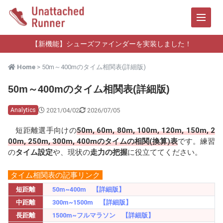
【新機能】シューズファインダーを実装しました！
Home
> 50m～400mのタイム相関表(詳細版)
50m～400mのタイム相関表(詳細版)
2021/04/02
2026/07/05
Analytics
短距離選手向けの
50m, 60m, 80m, 100m, 120m, 150m, 2
00m, 250m, 300m, 400mのタイムの相関(換算)表
です。練習
の
タイム設定
や、現状の
走力の把握
に役立ててください。
タイム相関表の記事リンク
短距離
50m~400m
【詳細版】
中距離
300m~1500m
【詳細版】
長距離
1500m~フルマラソン
【詳細版】