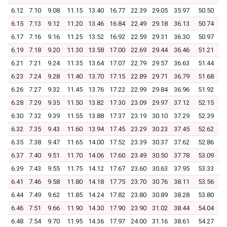
6.12
7.10
9.08
11.15
13.40
16.77
22.39
29.05
35.97
50.50
6.15
7.13
9.12
11.20
13.46
16.84
22.49
29.18
36.13
50.74
6.17
7.16
9.16
11.25
13.52
16.92
22.59
29.31
36.30
50.97
6.19
7.18
9.20
11.30
13.58
17.00
22.69
29.44
36.46
51.21
6.21
7.21
9.24
11.35
13.64
17.07
22.79
29.57
36.63
51.44
6.23
7.24
9.28
11.40
13.70
17.15
22.89
29.71
36.79
51.68
6.26
7.27
9.32
11.45
13.76
17.22
22.99
29.84
36.96
51.92
6.28
7.29
9.35
11.50
13.82
17.30
23.09
29.97
37.12
52.15
6.30
7.32
9.39
11.55
13.88
17.37
23.19
30.10
37.29
52.39
6.32
7.35
9.43
11.60
13.94
17.45
23.29
30.23
37.45
52.62
6.35
7.38
9.47
11.65
14.00
17.52
23.39
30.37
37.62
52.86
6.37
7.40
9.51
11.70
14.06
17.60
23.49
30.50
37.78
53.09
6.39
7.43
9.55
11.75
14.12
17.67
23.60
30.63
37.95
53.33
6.41
7.46
9.58
11.80
14.18
17.75
23.70
30.76
38.11
53.56
6.44
7.49
9.62
11.85
14.24
17.82
23.80
30.89
38.28
53.80
6.46
7.51
9.66
11.90
14.30
17.90
23.90
31.02
38.44
54.04
6.48
7.54
9.70
11.95
14.36
17.97
24.00
31.16
38.61
54.27