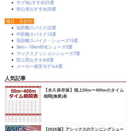
サブ4おすすめ21選
初心者おすすめ20選
種目・目的別
短距離スパイク22選
中距離スパイク12選
長距離スパイク・シューズ13選
5km～10km特化シューズ5選
マックスクッションシューズ7選
陸上部おすすめ8選
メーカー最安モデル6選
人気記事
【永久保存版】陸上50m〜400mのタイム
相関(換算)表
【2026版】アシックスのランニングシュー