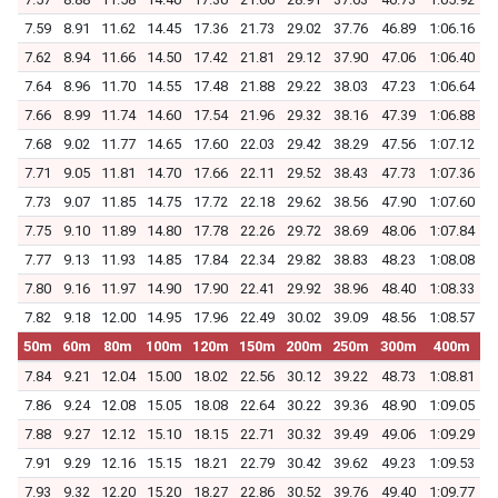
7.59
8.91
11.62
14.45
17.36
21.73
29.02
37.76
46.89
1:06.16
7.62
8.94
11.66
14.50
17.42
21.81
29.12
37.90
47.06
1:06.40
7.64
8.96
11.70
14.55
17.48
21.88
29.22
38.03
47.23
1:06.64
7.66
8.99
11.74
14.60
17.54
21.96
29.32
38.16
47.39
1:06.88
7.68
9.02
11.77
14.65
17.60
22.03
29.42
38.29
47.56
1:07.12
7.71
9.05
11.81
14.70
17.66
22.11
29.52
38.43
47.73
1:07.36
7.73
9.07
11.85
14.75
17.72
22.18
29.62
38.56
47.90
1:07.60
7.75
9.10
11.89
14.80
17.78
22.26
29.72
38.69
48.06
1:07.84
7.77
9.13
11.93
14.85
17.84
22.34
29.82
38.83
48.23
1:08.08
7.80
9.16
11.97
14.90
17.90
22.41
29.92
38.96
48.40
1:08.33
7.82
9.18
12.00
14.95
17.96
22.49
30.02
39.09
48.56
1:08.57
50m
60m
80m
100m
120m
150m
200m
250m
300m
400m
7.84
9.21
12.04
15.00
18.02
22.56
30.12
39.22
48.73
1:08.81
7.86
9.24
12.08
15.05
18.08
22.64
30.22
39.36
48.90
1:09.05
7.88
9.27
12.12
15.10
18.15
22.71
30.32
39.49
49.06
1:09.29
7.91
9.29
12.16
15.15
18.21
22.79
30.42
39.62
49.23
1:09.53
7.93
9.32
12.20
15.20
18.27
22.86
30.52
39.76
49.40
1:09.77