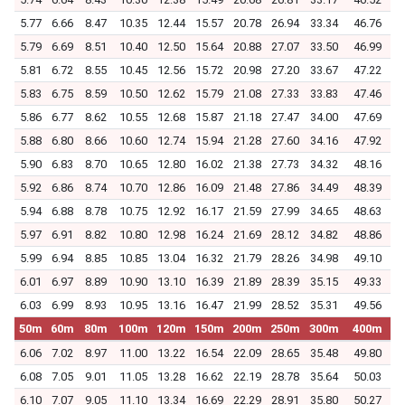
5.77
6.66
8.47
10.35
12.44
15.57
20.78
26.94
33.34
46.76
5.79
6.69
8.51
10.40
12.50
15.64
20.88
27.07
33.50
46.99
5.81
6.72
8.55
10.45
12.56
15.72
20.98
27.20
33.67
47.22
5.83
6.75
8.59
10.50
12.62
15.79
21.08
27.33
33.83
47.46
5.86
6.77
8.62
10.55
12.68
15.87
21.18
27.47
34.00
47.69
5.88
6.80
8.66
10.60
12.74
15.94
21.28
27.60
34.16
47.92
5.90
6.83
8.70
10.65
12.80
16.02
21.38
27.73
34.32
48.16
5.92
6.86
8.74
10.70
12.86
16.09
21.48
27.86
34.49
48.39
5.94
6.88
8.78
10.75
12.92
16.17
21.59
27.99
34.65
48.63
5.97
6.91
8.82
10.80
12.98
16.24
21.69
28.12
34.82
48.86
5.99
6.94
8.85
10.85
13.04
16.32
21.79
28.26
34.98
49.10
6.01
6.97
8.89
10.90
13.10
16.39
21.89
28.39
35.15
49.33
6.03
6.99
8.93
10.95
13.16
16.47
21.99
28.52
35.31
49.56
50m
60m
80m
100m
120m
150m
200m
250m
300m
400m
6.06
7.02
8.97
11.00
13.22
16.54
22.09
28.65
35.48
49.80
6.08
7.05
9.01
11.05
13.28
16.62
22.19
28.78
35.64
50.03
6.10
7.07
9.05
11.10
13.34
16.69
22.29
28.91
35.80
50.27