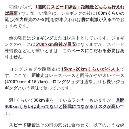
可能ならば、
1週間にスピード練習・距離走どちらも行えれ
ば最高
です。忙しい場合は、ジョギングの後に
100mくらいの
流し(全力疾走の7~8割)
を数本入れれば
脚に刺激が入る
のでお
すすめです。
他の曜日は
ジョギング
または
レスト
としています。ジョギ
ングのペースは
5'00"/km前後が目安
になりますが、スピード
練習後など足が重いときは、この
ペースにこだわる必要はあ
りません
。
ロングジョグや距離走は
15km~20kmくらいがベスト
で
す。ここで、
距離走
はレースペースと同等かやや速いペース
(4'00"/km~4'15"/km)
、
ロングジョグ
は通常よりも
長いジョ
ギング
という意味で使っています。
週1くらいで
30km走
をしているランナーもいますが、
月間
400kmくらいは走ってないと怪我につながるリスクが高い
で
す。
スピード練習
はその日の気分に合わせて、以下のような練