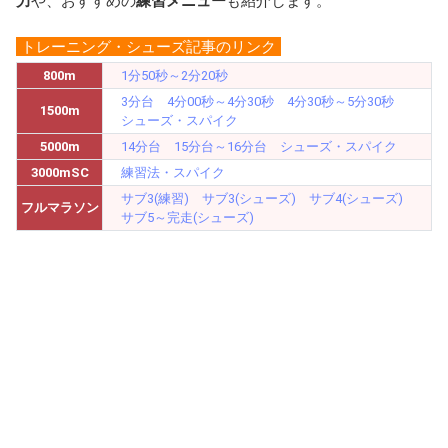
力
や、おすすめの
練習メニュー
も紹介します。
b
a
n
o
d
a
トレーニング・シューズ記事のリンク
o
s
800m
1分50秒～2分20秒
3分台
4分00秒～4分30秒
4分30秒～5分30秒
k
1500m
シューズ・スパイク
5000m
14分台
15分台～16分台
シューズ・スパイク
3000mSC
練習法・スパイク
サブ3(練習)
サブ3(シューズ)
サブ4(シューズ)
フルマラソン
サブ5～完走(シューズ)