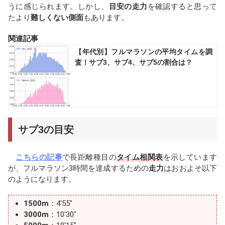
うに感じられます。しかし、
目安の走力
を確認すると思って
たより
難しくない側面
もあります。
関連記事
【年代別】フルマラソンの平均タイムを調
査！サブ3、サブ4、サブ5の割合は？
サブ3の目安
こちらの記事
で長距離種目の
タイム相関表
を示しています
が、フルマラソン3時間を達成するための
走力
はおおよそ以下
のようになります。
1500m
：4'55"
3000m
：10'30"