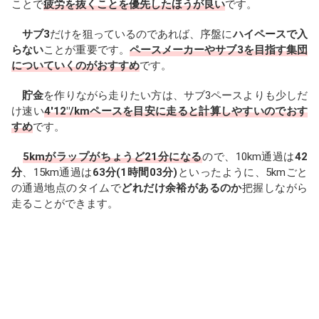
ことで
疲労を抜くことを優先したほうが良い
です。
サブ3
だけを狙っているのであれば、序盤に
ハイペースで入
らない
ことが重要です。
ペースメーカーやサブ3を目指す集団
についていくのがおすすめ
です。
貯金
を作りながら走りたい方は、サブ3ペースよりも少しだ
け速い
4'12"/kmペースを目安に走ると計算しやすいのでおす
すめ
です。
5kmがラップがちょうど21分になる
ので、10km通過は
42
分
、15km通過は
63分(1時間03分)
といったように、5kmごと
の通過地点のタイムで
どれだけ余裕があるのか
把握しながら
走ることができます。