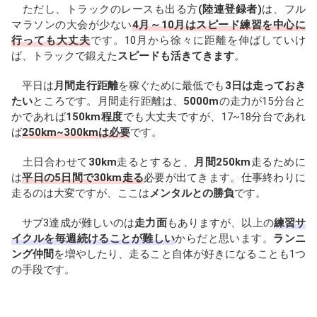
ただし、トラックのレースも出る方
(陸連登録者)
は、フル
マラソンの大会が少ない
4月～10月はスピード練習を中心に
行っても大丈夫
です。10月から徐々に距離を伸ばしていけ
ば、トラックで鍛えた
スピードも活きてきます
。
平日は
月間走行距離
を稼ぐために最低でも
3日は走っておき
たい
ところです。月間走行距離は、
5000m
の走力が15分台と
かであれば
150km程度
でも大丈夫ですが、17~18分台であれ
ば
250km~300kmは必要
です。
土日合わせて
30km
走るとすると、
月間250km
走るために
は
平日の5日間で30km走る
必要が出てきます。仕事終わりに
走るのは大変ですが、ここは
メンタルとの勝負
です。
サブ3達成が難しいのは
走力面
もありますが、以上の
練習サ
イクルを毎週続けることが難しい
からだと思います。
ランニ
ング仲間
を増やしたり、走ること自体が好きになることも1つ
の手段です。