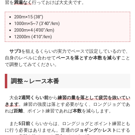
習を
満遍なく
行っておけば大丈夫です。
200m×15 (38")
1000m×5~7 (3'40"/km)
2000m×4 (4'00"/km)
12000m (4'10"/km)
サブ3
を狙えるくらいの実力でペースで設定しているので、
自身のレベルに合わせて
ペースを落とすか本数を減らす
こと
で調整してみてください。
調整～レース本番
大会
2週間くらい前
から
練習の量を落として疲労を抜いてい
きます
。練習の強度は落とす必要がなく、ロングジョグであ
れば
距離
、ポイント練習であれば
本数
を減らします。
また
5日前
くらいからは、ロングジョグとポイント練習とも
に行う必要はありません。普通の
ジョギング
か
レスト
にする