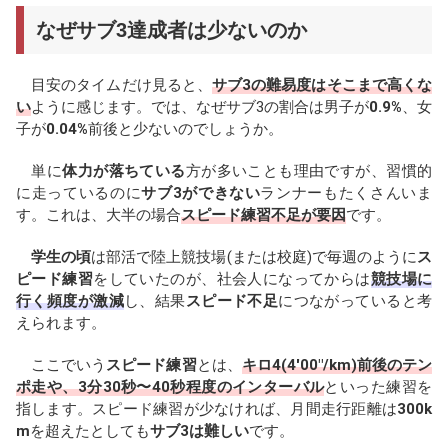
なぜサブ3達成者は少ないのか
目安のタイムだけ見ると、
サブ3の難易度はそこまで高くな
い
ように感じます。では、なぜサブ3の割合は男子が
0.9%
、女
子が
0.04%
前後と少ないのでしょうか。
単に
体力が落ちている
方が多いことも理由ですが、習慣的
に走っているのに
サブ3ができない
ランナーもたくさんいま
す。これは、大半の場合
スピード練習不足が要因
です。
学生の頃
は部活で陸上競技場(または校庭)で毎週のように
ス
ピード練習
をしていたのが、社会人になってからは
競技場に
行く頻度が激減
し、結果
スピード不足
につながっていると考
えられます。
ここでいう
スピード練習
とは、
キロ4(4'00"/km)前後のテン
ポ走や、3分30秒〜40秒程度のインターバル
といった練習を
指します。スピード練習が少なければ、月間走行距離は
300k
m
を超えたとしても
サブ3は難しい
です。