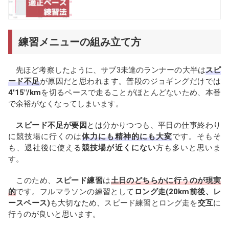
練習メニューの組み立て方
先ほど考察したように、サブ3未達のランナーの大半は
スピ
ード不足
が原因だと思われます。普段のジョギングだけでは
4'15"/km
を切るペースで走ることがほとんどないため、本番
で余裕がなくなってしまいます。
スピード不足が要因
とは分かりつつも、平日の仕事終わり
に競技場に行くのは
体力にも精神的にも大変
です。そもそ
も、退社後に使える
競技場が近くにない
方も多いと思いま
す。
このため、
スピード練習
は
土日のどちらかに行うのが現実
的
です。フルマラソンの練習として
ロング走(20km前後、レ
ースペース)
も大切なため、スピード練習とロング走を
交互
に
行うのが良いと思います。