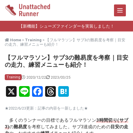
【新機能】シューズファインダーを実装しました！
Home
>
Training
> 【フルマラソン】サブ3の難易度を考察｜目安
の走力、練習メニューも紹介！
【フルマラソン】サブ3の難易度を考察｜目安
の走力、練習メニューも紹介！
2020/12/22
2023/03/25
Training
X
L
F
T
H
i
a
h
a
★2022/6/23更新：記事の内容を一新しました★
n
c
r
t
多くのランナーの目標であるフルマラソン
3時間切り(サブ
e
e
e
e
3)
の
難易度
を考察してみました。サブ3達成のための
目安の走