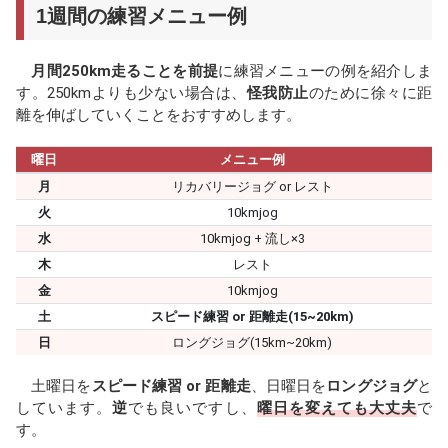
1週間の練習メニュー例
月間250km走ることを前提
に練習メニューの例を紹介しま
す。250kmよりも少ない場合は、
怪我防止
のために徐々に距
離を伸ばしていくことをおすすめします。
曜日
メニュー例
月
リカバリージョグ or レスト
火
10kmjog
水
10kmjog + 流し×3
木
レスト
金
10kmjog
土
スピード練習 or 距離走(15~20km)
日
ロングジョグ(15km~20km)
土曜日を
スピード練習 or 距離走
、日曜日を
ロングジョグ
と
しています。
逆
でも良いですし、
曜日を変えても大丈夫
で
す。