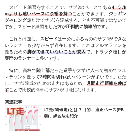
スピード練習をすることで、サブ3のペースである
4'15"/k
mよりも速いペースに余裕を持つ
ことができます。
ジョギン
グ
や
ロング走
だけでサブ3を達成することも不可能ではないで
すが、スピード練習をした方が
圧倒的に効率的
です。
これとは逆に、
スピード
は十分にあるもののサブ3ができな
いランナーも少なからず存在します。これはフルマラソンを
走るための
脚ができていないことが要因
で、
トラック種目が
専門のランナー
に多いです。
特に、高校で
陸上部
だった選手が大学に入って初めてフル
マラソンを走って
3時間を切れない
パターンが多いです。ただ
し、サブ3達成のための走力はあるため、
月間走行距離を伸ば
す
ことで比較的簡単にサブ3が可能になります。
関連記事
LT走(閾値走)とは？目的、適正ペース(PB
別)、練習法を紹介