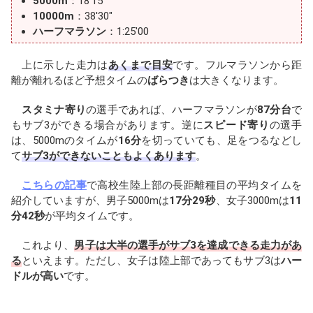
5000m
：18'15"
10000m
：38'30"
ハーフマラソン
：1:25'00
上に示した走力は
あくまで目安
です。フルマラソンから距
離が離れるほど予想タイムの
ばらつき
は大きくなります。
スタミナ寄り
の選手であれば、ハーフマラソンが
87分台
で
もサブ3ができる場合があります。逆に
スピード寄り
の選手
は、5000mのタイムが
16分
を切っていても、足をつるなどし
て
サブ3ができないこともよくあります
。
こちらの記事
で高校生陸上部の長距離種目の平均タイムを
紹介していますが、男子5000mは
17分29秒
、女子3000mは
11
分42秒
が平均タイムです。
これより、
男子は大半の選手がサブ3を達成できる走力があ
る
といえます。ただし、女子は陸上部であってもサブ3は
ハー
ドルが高い
です。