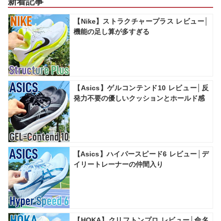
新着記事
【Nike】ストラクチャープラス レビュー│
機能の足し算が多すぎる
【Asics】ゲルコンテンド10 レビュー│反
発力不要の優しいクッションとホールド感
【Asics】ハイパースピード6 レビュー│デ
イリートレーナーの仲間入り
【HOKA】クリフトンプロ レビュー│命名