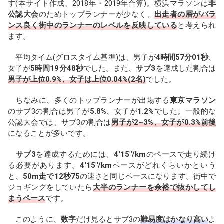
す(本サイト作成、2018年・2019年合算)。横浜マラソンは
非
公認大会
のためトップランナーが少なく、
出走者の層がバラ
ンス良く街中のランナーのレベルを反映している
と考えられ
ます。
平均タイム(グロスタイム基準)は、男子が
4時間57分01秒
、
女子が
5時間19分48秒
でした。また、
サブ3
を達成した割合は
男子が上位0.9%、女子は上位0.04%(2名)
でした。
ちなみに、多くのトップランナーが出場する
東京マラソン
のサブ3の割合は男子が
5.8%
、女子が
1.2%
でした。一般的な
公認大会では、サブ3の割合は
男子が2~3%、女子が0.3%前後
になることが多いです。
サブ3
を達成するためには、
4'15"/km
のペースで走り続け
る必要があります。
4'15"/km
ペースがどれくらいかという
と、
50m走で12秒75
の速さと同じペースになります。街中で
ジョギングをしていたら
大半のランナーを余裕で抜かしてし
まうペース
です。
このように、
数字
だけ見るとサブ3の
難易度はかなり高い
よ